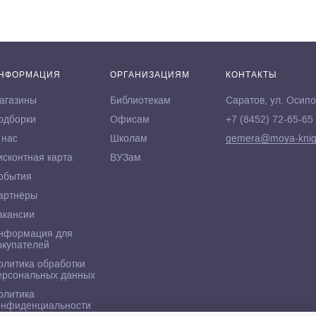
НФОРМАЦИЯ
ОРГАНИЗАЦИЯМ
КОНТАКТЫ
агазины
Библиотекам
Саратов, ул. Осипо
одборки
Офисам
+7 (8452) 72-65-65
 нас
Школам
gemera@moya-knig
исконтная карта
ВУЗам
обытия
артнёры
акансии
нформация для
окупателей
олитика обработки
ерсональных данных
олитика
онфиденциальности