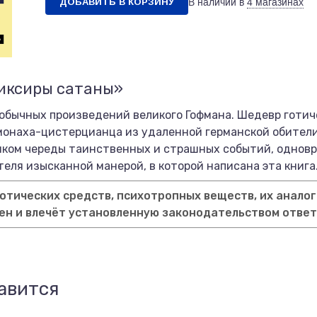
ДОБАВИТЬ В КОРЗИНУ
В наличии в
4 магазинах
ликсиры сатаны»
обычных произведений великого Гофмана. Шедевр готиче
 монаха-цистерцианца из удаленной германской обители
ком череды таинственных и страшных событий, одновре
теля изысканной манерой, в которой написана эта книга
тических средств, психотропных веществ, их аналог
ен и влечёт установленную законодательством отве
авится