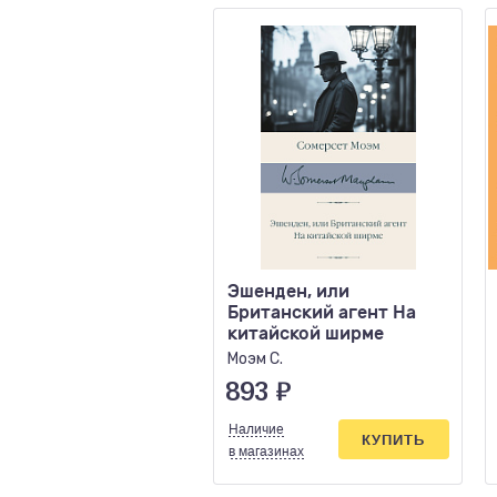
Эшенден, или
Британский агент На
китайской ширме
Моэм С.
893
₽
Наличие
КУПИТЬ
в магазинах