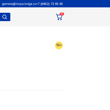
gemera@moya-kniga.ru
+7 (8452) 72 65 65
0
18+