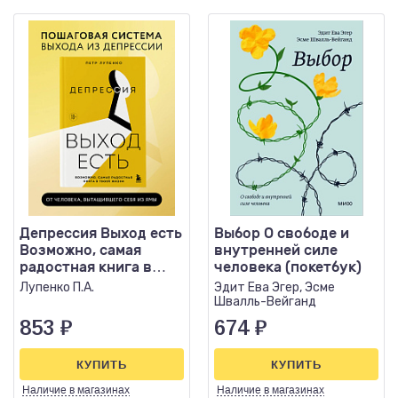
Депрессия Выход есть
Выбор О свободе и
Возможно, самая
внутренней силе
радостная книга в
человека (покетбук)
твоей жизни
Лупенко П.А.
Эдит Ева Эгер, Эсме
Швалль-Вейганд
853
₽
674
₽
КУПИТЬ
КУПИТЬ
Наличие
в магазинах
Наличие
в магазинах