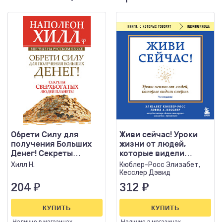
Обрети Силу для
Живи сейчас! Уроки
получения Больших
жизни от людей,
Денег! Секреты
которые видели
сверхбогатых людей
смерть (3 изд.)
Хилл Н.
Кюблер-Росс Элизабет,
планеты
Кесслер Дэвид
204
₽
312
₽
КУПИТЬ
КУПИТЬ