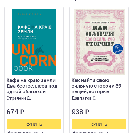
Кафе на краю земли
Как найти свою
Два бестселлера под
сильную сторону 39
одной обложкой
вещей, которые
помогут в поисках
Стрелеки Д.
Давлатов С.
призвания
674
₽
938
₽
КУПИТЬ
КУПИТЬ
Наличие
в магазинах
Наличие
в магазинах