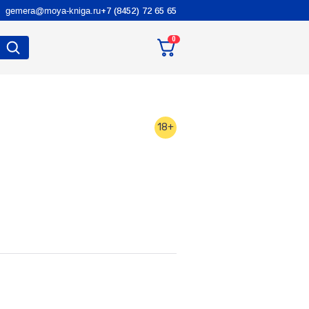
gemera@moya-kniga.ru
+7 (8452) 72 65 65
0
18+