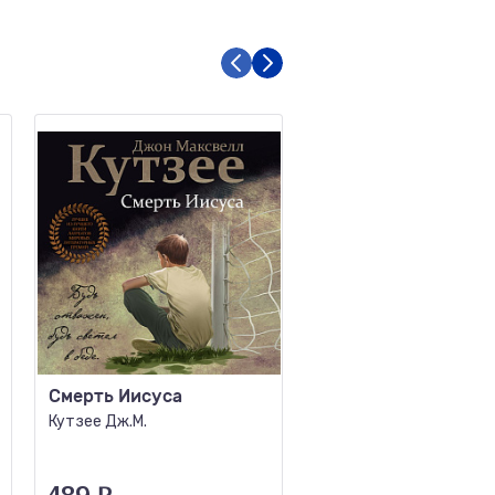
Смерть Иисуса
Пятнадцать псов
Кутзее Дж.М.
Алексис А.