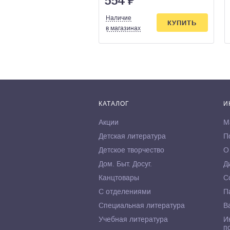
554
₽
Наличие
КУПИТЬ
в магазинах
КАТАЛОГ
И
Акции
М
Детская литература
П
Детское творчество
О
Дом. Быт. Досуг.
Д
Канцтовары
С
С отделениями
П
Специальная литература
В
Учебная литература
И
п