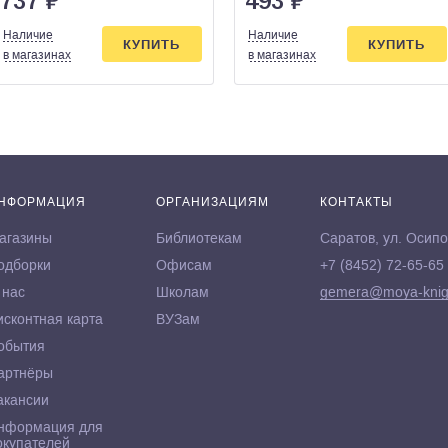
737
₽
493
₽
Наличие
Наличие
КУПИТЬ
КУПИТЬ
в магазинах
в магазинах
НФОРМАЦИЯ
ОРГАНИЗАЦИЯМ
КОНТАКТЫ
агазины
Библиотекам
Саратов, ул. Осипо
одборки
Офисам
+7 (8452) 72-65-65
 нас
Школам
gemera@moya-knig
исконтная карта
ВУЗам
обытия
артнёры
акансии
нформация для
окупателей