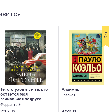
авится
Те, кто уходит, и те, кто
Алхимик
остается Моя
Коэльо П.
гениальная подруга
Книга 3 (тв)
Ферранте Э.