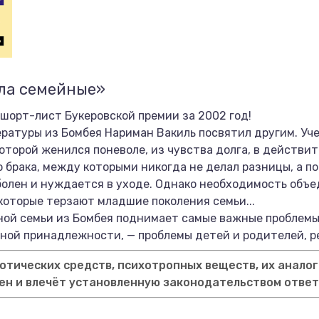
ела семейные»
 шорт-лист Букеровской премии за 2002 год!
ратуры из Бомбея Нариман Вакиль посвятил другим. Уче
оторой женился поневоле, из чувства долга, в действи
 брака, между которыми никогда не делал разницы, а по
 болен и нуждается в уходе. Однако необходимость объе
которые терзают младшие поколения семьи...
ной семьи из Бомбея поднимает самые важные проблемы
ной принадлежности, — проблемы детей и родителей, р
тических средств, психотропных веществ, их аналог
ен и влечёт установленную законодательством отве