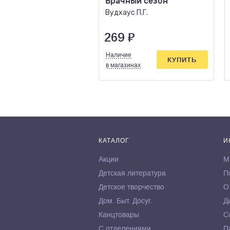
Брачный сезон
Вудхаус П.Г.
269
₽
Наличие
КУПИТЬ
в магазинах
КАТАЛОГ
И
Акции
М
Детская литература
П
Детское творчество
О
Дом. Быт. Досуг.
Д
Канцтовары
С
С отделениями
П