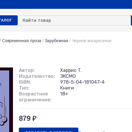
ТАЛОГ
/
Современная проза
/
Зарубежная
/
Черное воскресенье
Автор:
Харрис Т.
Издательство:
ЭКСМО
ISBN:
978-5-04-181047-4
Тип:
Книги
Возрастное
18+
ограничение:
879 ₽