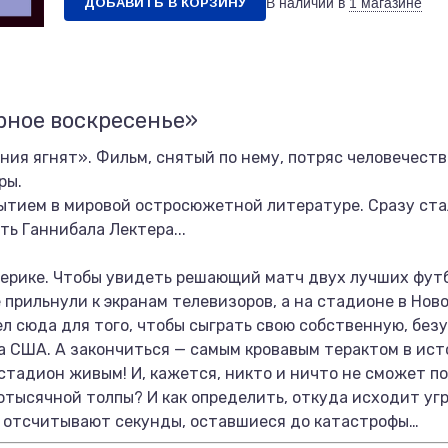
ДОБАВИТЬ В КОРЗИНУ
В наличии в
1 магазине
рное воскресенье»
ия ягнят». Фильм, снятый по нему, потряс человечеств
ры.
ытием в мировой остросюжетной литературе. Сразу стал
ть Ганнибала Лектера...
мерике. Чтобы увидеть решающий матч двух лучших фут
прильнули к экранам телевизоров, а на стадионе в Нов
л сюда для того, чтобы сыграть свою собственную, безу
 США. А закончиться — самым кровавым терактом в ист
стадион живым! И, кажется, никто и ничто не сможет п
тысячной толпы? И как определить, откуда исходит угр
о отсчитывают секунды, оставшиеся до катастрофы…