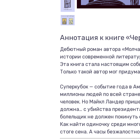
Аннотация к книге «Че
Дебютный роман автора «Молчан
истории современной литерату
Эта книга стала настоящим соб
Только такой автор мог придума
Суперкубок — событие года в А
миллионы людей по всей стране 
человек. Но Майкл Ландер прише
должна… с убийства президента
болельщик не должен покинуть 
Как найти одиночку среди много
стоге сена. А часы безжалостн