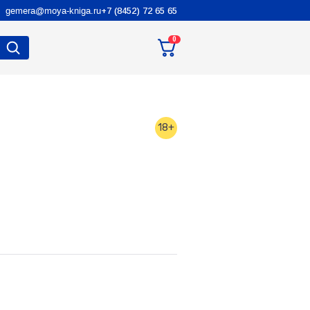
gemera@moya-kniga.ru
+7 (8452) 72 65 65
0
18+