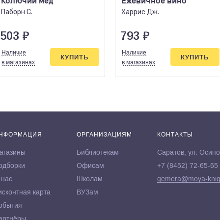
Колючий мед
Ежевичное вино
Паборн С.
Харрис Дж.
503
₽
793
₽
Наличие
Наличие
КУПИТЬ
КУПИТЬ
в магазинах
в магазинах
НФОРМАЦИЯ
ОРГАНИЗАЦИЯМ
КОНТАКТЫ
агазины
Библиотекам
Саратов, ул. Осипо
одборки
Офисам
+7 (8452) 72-65-65
 нас
Школам
gemera@moya-knig
исконтная карта
ВУЗам
обытия
артнёры