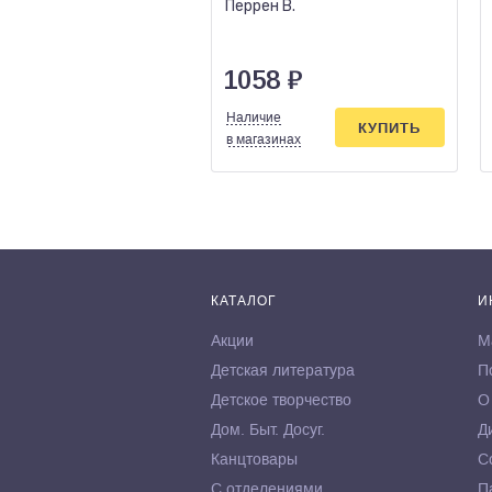
Перрен В.
1058
₽
Наличие
КУПИТЬ
в магазинах
КАТАЛОГ
И
Акции
М
Детская литература
П
Детское творчество
О
Дом. Быт. Досуг.
Д
Канцтовары
С
С отделениями
П