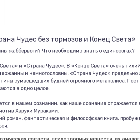
рана Чудес без тормозов и Конец Света»
ны жаббервоги? Что необходимо знать о единорогах?
 Света» и «Страна Чудес». В «Конце Света» очень тихий
держанны и немногословны. «Страна Чудес» предельно а
артины сумасшедших будней огромного мегаполиса. Пос
ваются в одно целое.
ается в нашем сознании, как наше сознание отражается
мотив Харуки Мураками.
й роман, фантастическая и философская книга, пробу
ься.
тических средств, психотропных веществ, их аналог