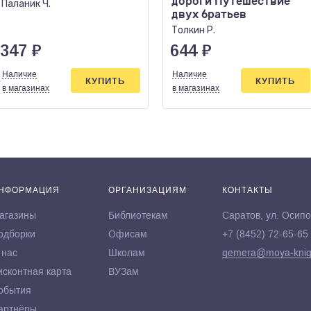
дороги Путешествие
Паланик Ч.
двух братьев
Толкин Р.
347
₽
644
₽
Наличие
Наличие
КУПИТЬ
КУПИТЬ
в магазинах
в магазинах
НФОРМАЦИЯ
ОРГАНИЗАЦИЯМ
КОНТАКТЫ
агазины
Библиотекам
Саратов, ул. Осипо
одборки
Офисам
+7 (8452) 72-65-65
 нас
Школам
gemera@moya-knig
исконтная карта
ВУЗам
обытия
артнёры