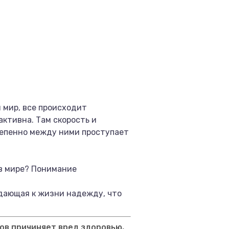
 мир, все происходит
ктивна. Там скорость и
тепенно между ними проступает
 в мире? Понимание
ждающая к жизни надежду, что
ов причиняет вред здоровью,