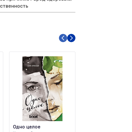
тственность
Одно целое
Наследие Хоторно