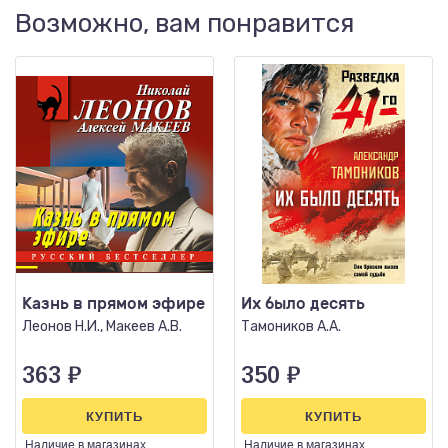
Возможно, вам понравится
Казнь в прямом эфире
Их было десять
Леонов Н.И., Макеев А.В.
Тамоников А.А.
363
₽
350
₽
КУПИТЬ
КУПИТЬ
Наличие
в магазинах
Наличие
в магазинах