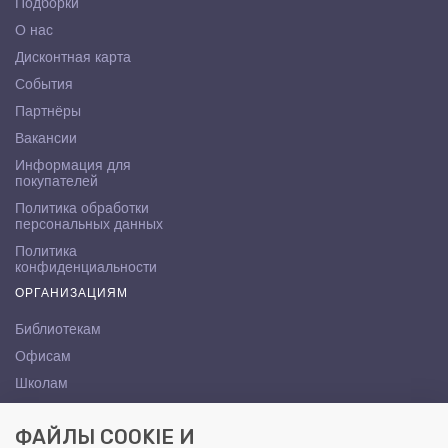
Подборки
О нас
Дисконтная карта
События
Партнёры
Вакансии
Информация для
покупателей
Политика обработки
персональных данных
Политика
конфиденциальности
ОРГАНИЗАЦИЯМ
Библиотекам
Офисам
Школам
ВУЗам
ФАЙЛЫ COOKIE И
КОНТАКТЫ