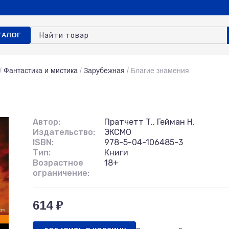
ТАЛОГ
/
Фантастика и мистика
/
Зарубежная
/
Благие знамения
Автор:
Пратчетт Т., Гейман Н.
Издательство:
ЭКСМО
ISBN:
978-5-04-106485-3
Тип:
Книги
Возрастное
18+
ограничение:
614 ₽