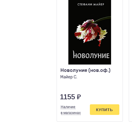
Новолуние (нов.оф.)
Майер С.
1155
₽
Наличие
КУПИТЬ
в магазинах