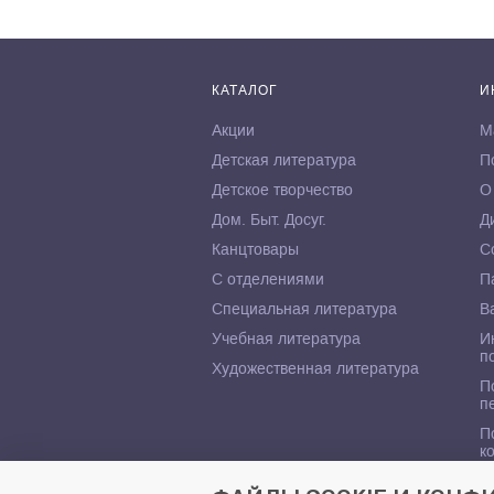
КАТАЛОГ
И
Акции
М
Детская литература
П
Детское творчество
О
Дом. Быт. Досуг.
Д
Канцтовары
С
С отделениями
П
Специальная литература
В
Учебная литература
И
п
Художественная литература
П
п
П
к