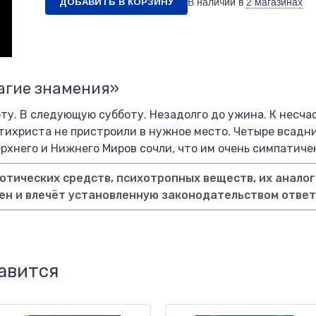
ДОБАВИТЬ В КОРЗИНУ
В наличии в
2 магазинах
агие знамения»
оту. В следующую субботу. Незадолго до ужина. К несча
тихриста не пристроили в нужное место. Четыре всадн
хнего и Нижнего Миров сочли, что им очень симпатичен
тических средств, психотропных веществ, их аналог
ен и влечёт установленную законодательством отве
авится