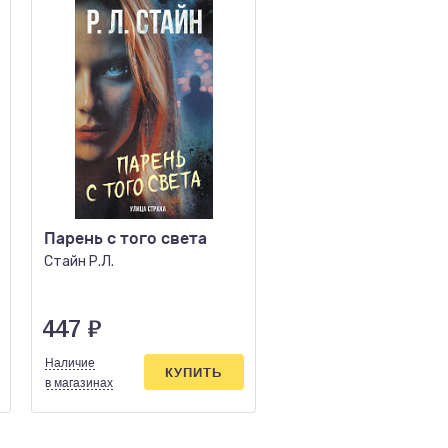
Парень с того света
КлаТбище домашни
жывотных (новый
Стайн Р.Л.
перевод)
Кинг С.
447
₽
788
₽
Наличие
Наличие
КУПИТЬ
КУПИ
в магазинах
в магазинах