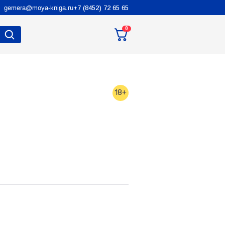
gemera@moya-kniga.ru
+7 (8452) 72 65 65
0
18+