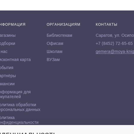
НФОРМАЦИЯ
ОРГАНИЗАЦИЯМ
КОНТАКТЫ
агазины
Библиотекам
Саратов, ул. Осипо
одборки
Офисам
+7 (8452) 72-65-65
 нас
Школам
gemera@moya-knig
исконтная карта
ВУЗам
обытия
артнёры
акансии
нформация для
окупателей
олитика обработки
ерсональных данных
олитика
онфиденциальности