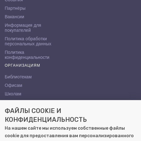
Партнёры
Вакансии
Информация для
покупателей
Политика обработки
персональных данных
Политика
конфиденциальности
ОРГАНИЗАЦИЯМ
Библиотекам
Офисам
Школам
ВУЗам
ФАЙЛЫ COOKIE И
КОНТАКТЫ
КОНФИДЕНЦИАЛЬНОСТЬ
Саратов, ул. Осипова, 10А
На нашем сайте мы используем собственные файлы
+7 (8452) 72-65-65
cookie для предоставления вам персонализированного
gemera@moya-kniga.ru