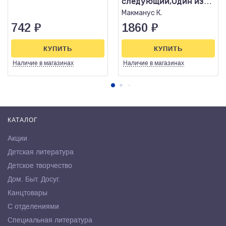
следующий,Один из
нас вернулся,Один из
Макманус К.
нас лж
742
₽
1860
₽
КУПИТЬ
КУПИТЬ
Наличие
в магазинах
Наличие
в магазинах
КАТАЛОГ
Акции
Детская литература
Детское творчество
Дом. Быт. Досуг.
Канцтовары
С отделениями
Специальная литература