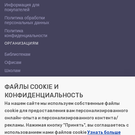
Информация для
покупателей
Политика обработки
персональных данных
Политика
конфиденциальности
ОРГАНИЗАЦИЯМ
Библиотекам
Офисам
Школам
ВУЗам
ФАЙЛЫ COOKIE И
КОНТАКТЫ
КОНФИДЕНЦИАЛЬНОСТЬ
Саратов, ул. Осипова, 10А
На нашем сайте мы используем собственные файлы
+7 (8452) 72-65-65
cookie для предоставления вам персонализированного
gemera@moya-kniga.ru
онлайн-опыта и персонализированного контента/
рекламы. Нажимая кнопку "Принять", вы соглашаетесь с
использованием нами файлов cookie
Узнать больше