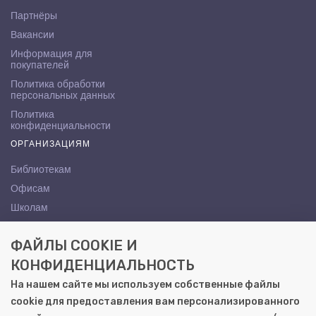
Партнёры
Вакансии
Информация для
покупателей
Политика обработки
персональных данных
Политика
конфиденциальности
ОРГАНИЗАЦИЯМ
Библиотекам
Офисам
Школам
ВУЗам
ФАЙЛЫ COOKIE И
КОНТАКТЫ
КОНФИДЕНЦИАЛЬНОСТЬ
Саратов, ул. Осипова, 10А
На нашем сайте мы используем собственные файлы
+7 (8452) 72-65-65
cookie для предоставления вам персонализированного
gemera@moya-kniga.ru