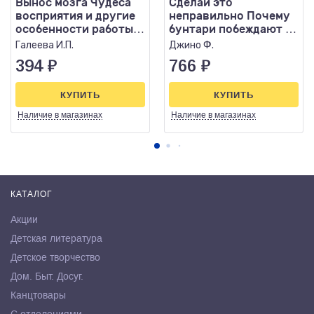
Вынос мозга Чудеса
Сделай это
восприятия и другие
неправильно Почему
особенности работы
бунтари побеждают на
нервной системы
работе и в жизни
Галеева И.П.
Джино Ф.
394
₽
766
₽
КУПИТЬ
КУПИТЬ
Наличие
в магазинах
Наличие
в магазинах
КАТАЛОГ
Акции
Детская литература
Детское творчество
Дом. Быт. Досуг.
Канцтовары