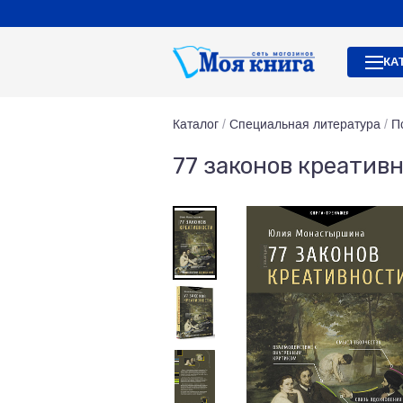
КА
Каталог
/
Специальная литература
/
П
77 законов креатив