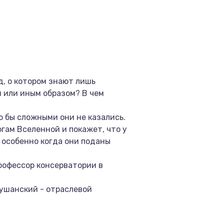
д, о котором знают лишь
м или иным образом? В чем
о бы сложными они не казались.
гам Вселенной и покажет, что у
, особенно когда они поданы
рофессор консерватории в
ушанский - отраслевой