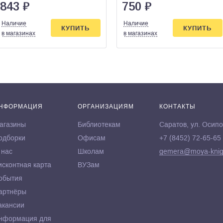
843
₽
750
₽
Наличие
Наличие
КУПИТЬ
КУПИТЬ
в магазинах
в магазинах
НФОРМАЦИЯ
ОРГАНИЗАЦИЯМ
КОНТАКТЫ
агазины
Библиотекам
Саратов, ул. Осипо
одборки
Офисам
+7 (8452) 72-65-65
 нас
Школам
gemera@moya-knig
исконтная карта
ВУЗам
обытия
артнёры
акансии
нформация для