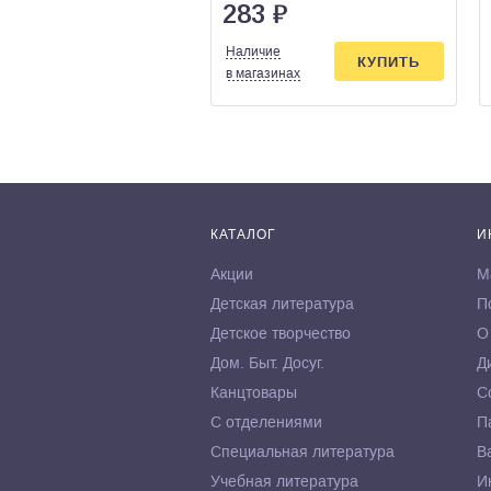
283
₽
Наличие
КУПИТЬ
в магазинах
КАТАЛОГ
И
Акции
М
Детская литература
П
Детское творчество
О
Дом. Быт. Досуг.
Д
Канцтовары
С
С отделениями
П
Специальная литература
В
Учебная литература
И