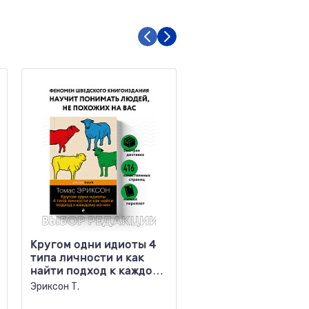
Кругом одни идиоты 4
Я разрешаю себе 9
типа личности и как
блоков, которые
найти подход к каждому
мешают чувствова
из них
легкость и радость
Эриксон Т.
Фурдман Ю.
жизни