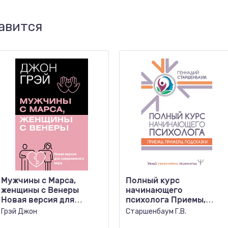
авится
Мужчины с Марса,
Полный курс
женщины с Венеры
начинающего
Новая версия для
психолога Приемы,
современного мира
примеры, подсказки
Грэй Джон
Старшенбаум Г.В.