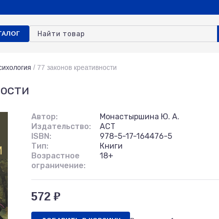
ТАЛОГ
сихология
/
77 законов креативности
ности
Автор:
Монастыршина Ю. А.
Издательство:
АСТ
ISBN:
978-5-17-164476-5
Тип:
Книги
Возрастное
18+
ограничение:
572 ₽