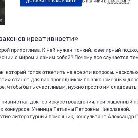
ДОБАВИТЬ В КОРЗИНУ
В наличии в
1 магазине
 законов креативности»
орой прихотлива. К ней нужен тонкий, ювелирный подхо
монии с миром и самим собой? Почему все случается те
 который готов ответить на все эти вопросы, наскольк
ости» станет для вас проводником по закономерным доро
ное, чтобы быть счастливым, нужно просто им следовать
 пианистка, доктор искусствоведения, приглашенный п
 конкурсов. Ученица Татьяны Петровны Николаевой.
стие литературный помощник, консультант Александр Г