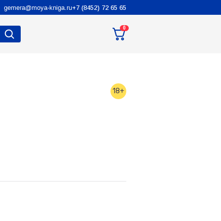
gemera@moya-kniga.ru
+7 (8452) 72 65 65
0
18+