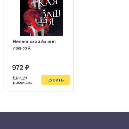
Невьянская башня
Художник
Иванов А.
Тодд Д.
972
₽
620
₽
Наличие
Наличие
КУПИТЬ
КУПИ
в магазинах
в магазинах