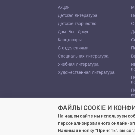
Акции
М
Детская литература
П
Детское творчество
О
Дом. Быт. Досуг.
Д
Канцтовары
С
С отделениями
П
Специальная литература
В
Учебная литература
И
п
Художественная литература
П
п
П
к
ФАЙЛЫ COOKIE И КОН
На нашем сайте мы используем со
персонализированного онлайн-оп
© 2000–2026, ООО «Гемера-Плюс»
Нажимая кнопку "Принять", вы со
Моя книга | Сеть книжных магазинов 