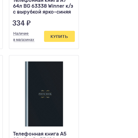
Телефонная книга А7
64л BG 63338 Winner к/з
с вырубкой ярко-синяя
334
₽
Наличие
КУПИТЬ
в магазинах
Телефонная книга А5