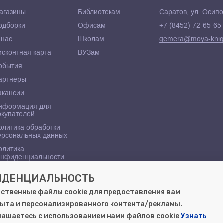
агазины
Библиотекам
Саратов, ул. Осипо
одборки
Офисам
+7 (8452) 72-65-65
 нас
Школам
gemera@moya-knig
исконтная карта
ВУЗам
обытия
артнёры
акансии
нформация для
окупателей
олитика обработки
ерсональных данных
олитика
онфиденциальности
ФИДЕНЦИАЛЬНОСТЬ
бственные файлы cookie для предоставления вам
ыта и персонализированного контента/рекламы.
глашаетесь с использованием нами файлов cookie
Узнать
в Саратове