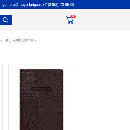
gemera@moya-kniga.ru
+7 (8452) 72 65 65
0
книга .Алфавитник