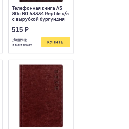
Телефонная книга А5
80л BG 63334 Reptile к/з
с вырубкой бургундия
515
₽
Наличие
КУПИТЬ
в магазинах