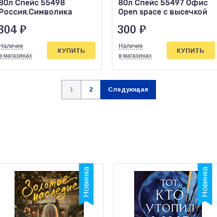
80л Спейс 55498
80л Спейс 55497 Офис
Россия.Символика
Open space с высечкой
304
₽
300
₽
Наличие
Наличие
КУПИТЬ
КУПИТЬ
в магазинах
в магазинах
1
2
Следующая