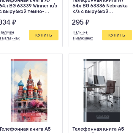
Телефонная книга А7
Телефонная книга А7
64л BG 63339 Winner к/з
64л BG 63336 Nebraska
с вырубкой темно-
к/з с вырубкой
бирюзовая
коричневая
334
₽
295
₽
Наличие
Наличие
КУПИТЬ
КУПИТЬ
в магазинах
в магазинах
Телефонная книга А5
Телефонная книга А5