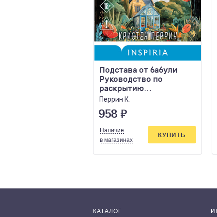
Подстава от бабули
Руководство по
раскрытию
собственного убийства
Перрин К.
958
₽
Наличие
КУПИТЬ
в магазинах
КАТАЛОГ
И