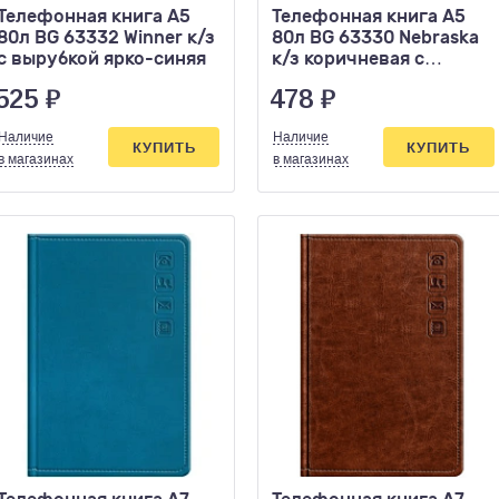
Телефонная книга А5
Телефонная книга А5
80л BG 63332 Winner к/з
80л BG 63330 Nebraska
с вырубкой ярко-синяя
к/з коричневая с
вырубкой
525
₽
478
₽
Наличие
Наличие
КУПИТЬ
КУПИТЬ
в магазинах
в магазинах