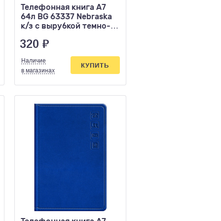
Телефонная книга А7
64л BG 63337 Nebraska
к/з с вырубкой темно-
красная
320
₽
Наличие
КУПИТЬ
в магазинах