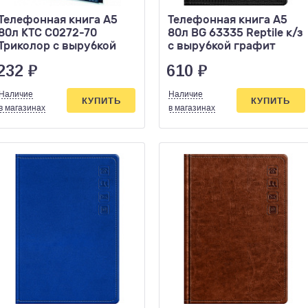
Телефонная книга А5
Телефонная книга А5
80л КТС С0272-70
80л BG 63335 Reptile к/з
Триколор с вырубкой
с вырубкой графит
232
₽
610
₽
Наличие
Наличие
КУПИТЬ
КУПИТЬ
в магазинах
в магазинах