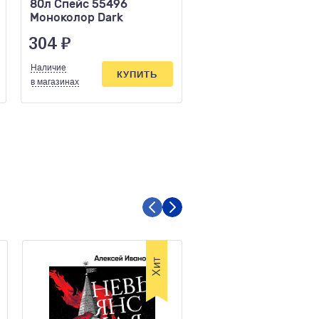
80л Спейс 55496
Моноколор Dark
304
₽
Наличие
КУПИТЬ
в магазинах