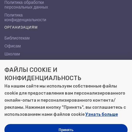
Политика обработки
персональных данных
Политика
конфиденциальности
ОРГАНИЗАЦИЯМ
Библиотекам
Офисам
Школам
ВУЗам
ФАЙЛЫ COOKIE И
КОНТАКТЫ
КОНФИДЕНЦИАЛЬНОСТЬ
Саратов, ул. Осипова, 10А
На нашем сайте мы используем собственные файлы
+7 (8452) 72-65-65
cookie для предоставления вам персонализированного
gemera@moya-kniga.ru
онлайн-опыта и персонализированного контента/
рекламы. Нажимая кнопку "Принять", вы соглашаетесь с
использованием нами файлов cookie
Узнать больше
© 2000–2026, ООО «Гемера-Плюс»
Моя книга | Сеть книжных магазинов в Саратове
Принять