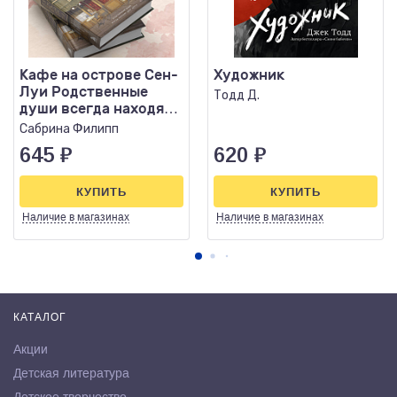
Кафе на острове Сен-
Художник
Луи Родственные
Тодд Д.
души всегда находят
друг друга
Сабрина Филипп
645
₽
620
₽
КУПИТЬ
КУПИТЬ
Наличие
в магазинах
Наличие
в магазинах
КАТАЛОГ
Акции
Детская литература