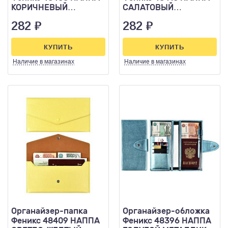
КОРИЧНЕВЫЙ
САЛАТОВЫЙ
МЕТАЛЛИК 227*110
МЕТАЛЛИК 227*110
282
₽
282
₽
кнопка
кнопка
КУПИТЬ
КУПИТЬ
Наличие
в магазинах
Наличие
в магазинах
Органайзер-папка
Органайзер-обложка
Феникс 48409 НАППА
Феникс 48396 НАППА