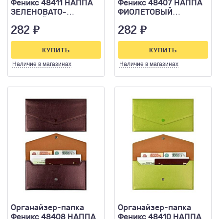
Феникс 48411 НАППА
Феникс 48407 НАППА
ЗЕЛЕНОВАТО-
ФИОЛЕТОВЫЙ
ГОЛУБОЙ МЕТАЛЛИК
МЕТАЛЛИК 227*110
282
₽
282
₽
227*110 кнопка
кнопка
КУПИТЬ
КУПИТЬ
Наличие
в магазинах
Наличие
в магазинах
Органайзер-папка
Органайзер-папка
Феникс 48408 НАППА
Феникс 48410 НАППА