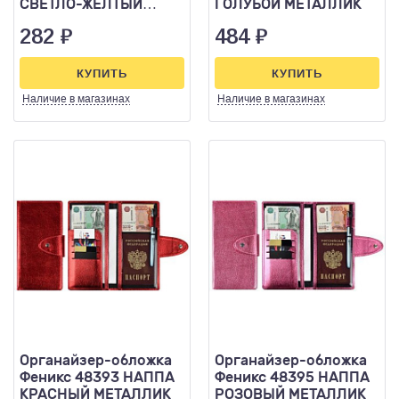
СВЕТЛО-ЖЕЛТЫЙ
ГОЛУБОЙ МЕТАЛЛИК
МЕТАЛЛИК 227*110
282
₽
484
₽
кнопка
КУПИТЬ
КУПИТЬ
Наличие
в магазинах
Наличие
в магазинах
Органайзер-обложка
Органайзер-обложка
Феникс 48393 НАППА
Феникс 48395 НАППА
КРАСНЫЙ МЕТАЛЛИК
РОЗОВЫЙ МЕТАЛЛИК