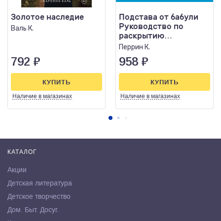
Золотое наследие
Подстава от бабули
Руководство по
Валь К.
раскрытию
собственного
Перрин К.
убийства
792
₽
958
₽
КУПИТЬ
КУПИТЬ
Наличие
в магазинах
Наличие
в магазинах
КАТАЛОГ
Акции
Детская литература
Детское творчество
Дом. Быт. Досуг.