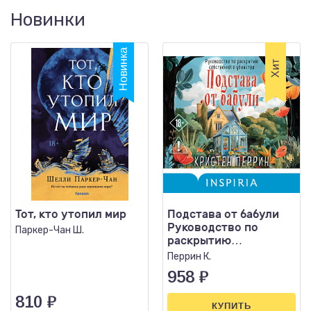
Новинки
Тот, кто утопил мир
Подстава от бабули
Руководство по
Паркер-Чан Ш.
раскрытию
собственного
Перрин К.
убийства
958
₽
810
₽
КУПИТЬ