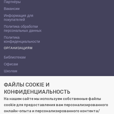
Партнёры
Вакансии
Информация для
покупателей
Политика обработки
персональных данных
Политика
конфиденциальности
ОРГАНИЗАЦИЯМ
Библиотекам
Офисам
Школам
ВУЗам
ФАЙЛЫ COOKIE И
КОНТАКТЫ
КОНФИДЕНЦИАЛЬНОСТЬ
Саратов, ул. Осипова, 10А
На нашем сайте мы используем собственные файлы
+7 (8452) 72-65-65
cookie для предоставления вам персонализированного
gemera@moya-kniga.ru
онлайн-опыта и персонализированного контента/