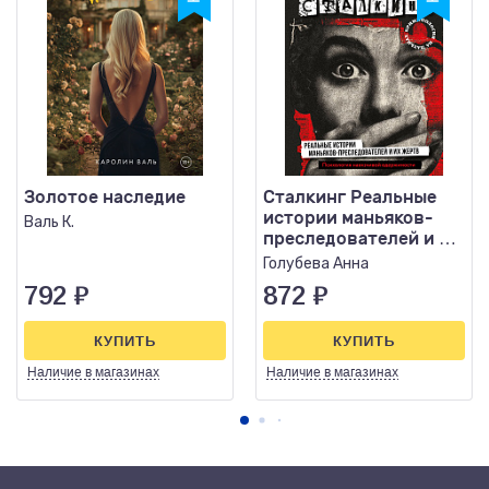
Золотое наследие
Сталкинг Реальные
истории маньяков-
Валь К.
преследователей и их
жертв Психология..
Голубева Анна
792
₽
872
₽
КУПИТЬ
КУПИТЬ
Наличие
в магазинах
Наличие
в магазинах