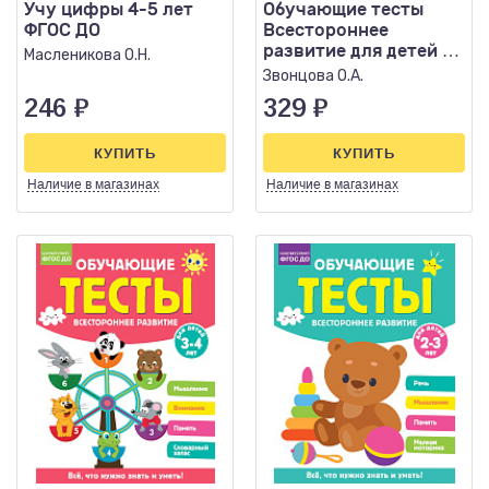
Учу цифры 4-5 лет
Обучающие тесты
ФГОС ДО
Всестороннее
развитие для детей 4-
Масленикова О.Н.
5 лет
Звонцова О.А.
246
₽
329
₽
КУПИТЬ
КУПИТЬ
Наличие
в магазинах
Наличие
в магазинах