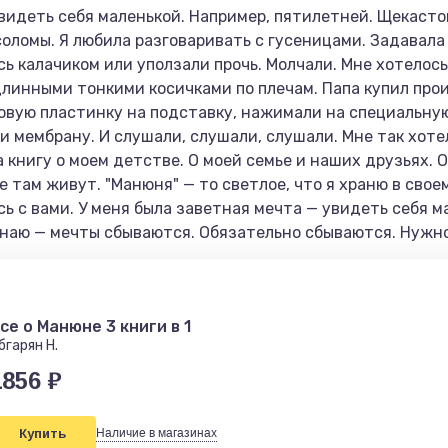
видеть себя маленькой. Например, пятилетней. Щекасто
оломы. Я любила разговаривать с гусеницами. Задавала
ь калачиком или уползали прочь. Молчали. Мне хотелос
длин­ными тонкими косичками по плечам. Папа купил прои
овую пластинку на подставку, нажимали на специальную
мем­брану. И слушали, слушали, слушали. Мне так хоте
кни­гу о моем детстве. О моей семье и наших друзьях. О
е там живут. "Манюня" — то светлое, что я храню в свое
ь с вами. У меня была заветная мечта — увидеть себя м
знаю — мечты сбываются. Обязательно сбываются. Нужно
се о Манюне 3 книги в 1
бгарян Н.
1856 ₽
Купить
Наличие в магазинах