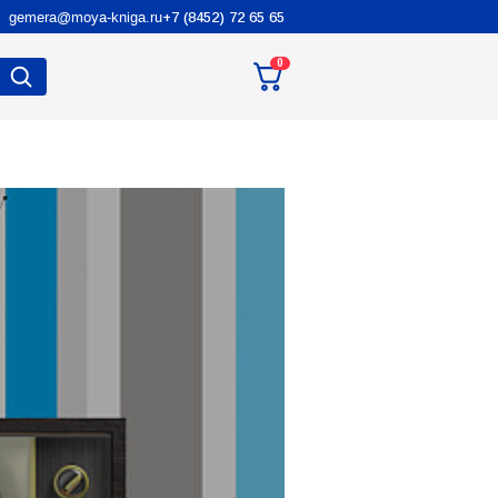
gemera@moya-kniga.ru
+7 (8452) 72 65 65
0