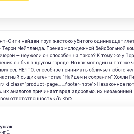
инт-Сити найден труп жестоко убитого одиннадцатилет
— Терри Мейтленда. Тренер молодежной бейсбольной ко
очерей — неужели он способен на такое? К тому же у Те
ния он был в другом городе. Но как мог один и тот же 
явилось НЕЧТО, способное принимать обличье любого че
астный сыщик агентства "Найдем и сохраним" Холли Г
hr> <i class="product-page__footer-note"> Незаконное п
, их аналогов причиняет вред здоровью, их незаконный
ом ответственность </i> <hr>
ужак
инг С.