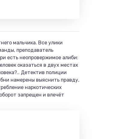
него мальчика. Все улики
манды, преподаватель
рри есть неопровержимое алиби:
человек оказаться в двух местах
ловека?.. Детектив полиции
ибни намерены выяснить правду,
отребление наркотических
 оборот запрещен и влечёт