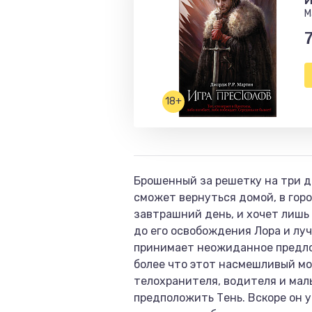
И
М
18+
Брошенный за решетку на три до
сможет вернуться домой, в гор
завтрашний день, и хочет лишь
до его освобождения Лора и лу
принимает неожиданное предлож
более что этот насмешливый мош
телохранителя, водителя и маль
предположить Тень. Вскоре он 