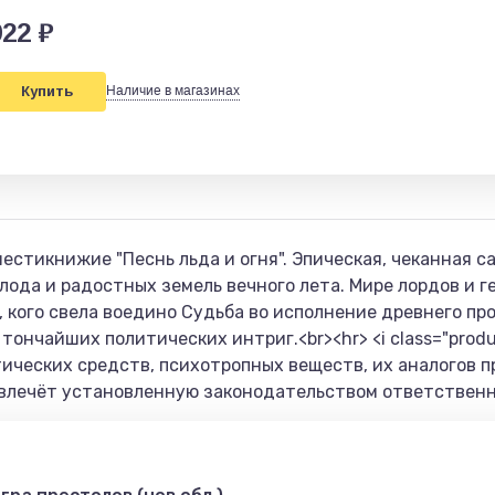
922 ₽
Купить
Наличие в магазинах
стикнижие "Песнь льда и огня". Эпическая, чеканная са
лода и радостных земель вечного лета. Мире лордов и ге
 кого свела воедино Судьба во исполнение древнего пр
тончайших политических интриг.<br><hr> <i class="prod
ических средств, психотропных веществ, их аналогов п
влечёт установленную законодательством ответственно