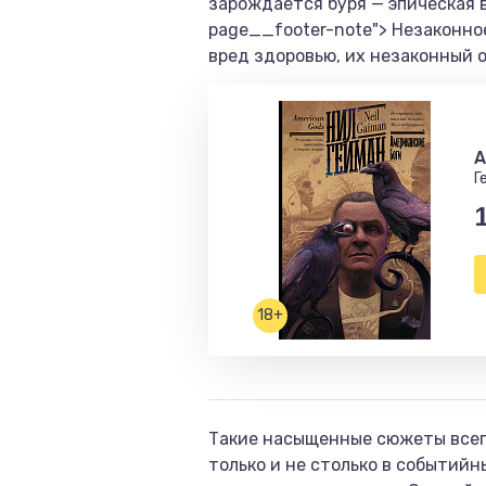
зарождается буря — эпическая во
page__footer-note"> Незаконно
вред здоровью, их незаконный 
А
Г
18+
Такие насыщенные сюжеты всег
только и не столько в событий