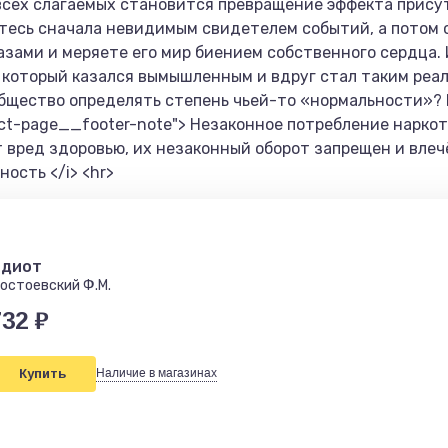
сех слагаемых становится превращение эффекта присут
итесь сначала невидимым свидетелем событий, а потом 
лазами и меряете его мир биением собственного сердца.
, который казался вымышленным и вдруг стал таким реаль
общество определять степень чьей-то «нормальности»? 
duct-page__footer-note"> Незаконное потребление нарко
т вред здоровью, их незаконный оборот запрещен и вле
ость </i> <hr>
диот
остоевский Ф.М.
732 ₽
Купить
Наличие в магазинах