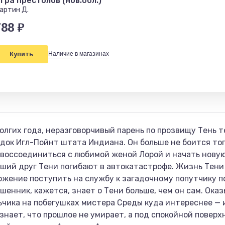
гра престолов (нов.обл.)
артин Д.
788 ₽
Купить
Наличие в магазинах
лгих года, неразговорчивый парень по прозвищу Тень т
одок Игл-Пойнт штата Индиана. Он больше не боится то
 воссоединиться с любимой женой Лорой и начать новую
чший друг Тени погибают в автокатастрофе. Жизнь Тени 
ение поступить на службу к загадочному попутчику п
енник, кажется, знает о Тени больше, чем он сам. Оказ
чика на побегушках мистера Среды куда интереснее — и
узнает, что прошлое не умирает, а под спокойной повер