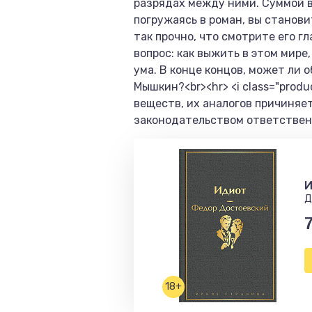
разрядах между ними. Суммой в
погружаясь в роман, вы станов
так прочно, что смотрите его г
вопрос: как выжить в этом мире
ума. В конце концов, может ли 
Мышкин?<br><hr> <i class="pro
веществ, их аналогов причиняе
законодательством ответственн
И
Д
18+