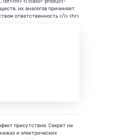
br><hr> <i class="product-
ществ, их аналогов причиняет
твом ответственность </i> <hr>
фект присутствия. Секрет не
онажах и электрических