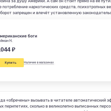
йна за душу Америки. А сам он стоит прямо на ее пути…<
е потребление наркотических средств, психотропных ве
оборот запрещен и влечёт установленную законодательс
мериканские боги
ейман Н.
1044 ₽
Купить
Наличие в магазинах
да «обречены» вызывать в читателе автоматический эф
ных перипетиях, сколько в великолепно выписанных перс