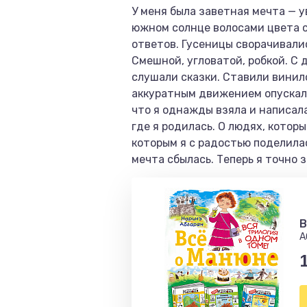
У меня была заветная мечта — у
южном солнце волосами цвета с
ответов. Гусеницы сворачивалис
Смешной, угловатой, робкой. С 
слушали сказки. Ставили винил
аккуратным движением опускали 
что я однажды взяла и написала 
где я родилась. О людях, которы
которым я с радостью поделилас
мечта сбылась. Теперь я точно 
В
А