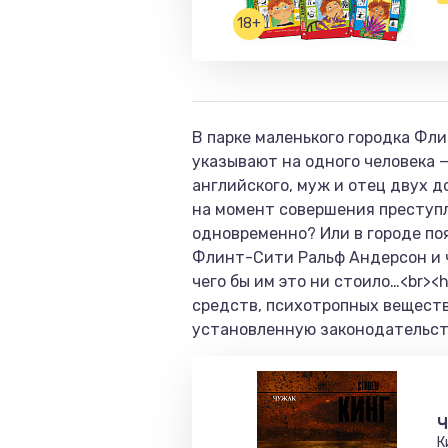
18+
В парке маленького городка Фл
указывают на одного человека 
английского, муж и отец двух д
на момент совершения преступле
одновременно? Или в городе по
Флинт-Сити Ральф Андерсон и ч
чего бы им это ни стоило…<br><
средств, психотропных веществ
установленную законодательств
Ч
К