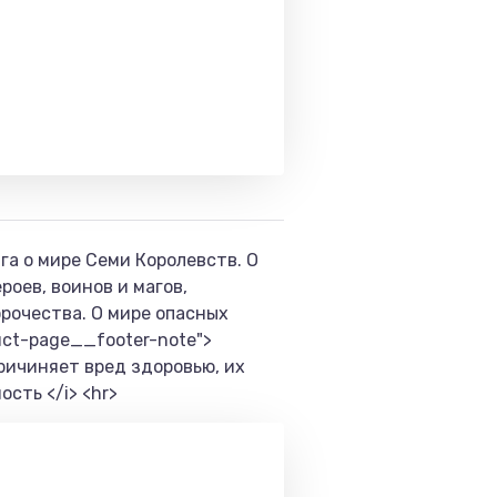
га о мире Семи Королевств. О
роев, воинов и магов,
орочества. О мире опасных
uct-page__footer-note">
ричиняет вред здоровью, их
сть </i> <hr>