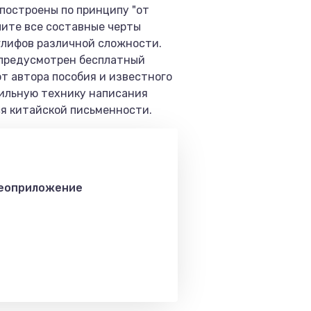
 построены по принципу "от
чите все составные черты
оглифов различной сложности.
и предусмотрен бесплатный
т автора пособия и известного
вильную технику написания
ся китайской письменности.
деоприложение