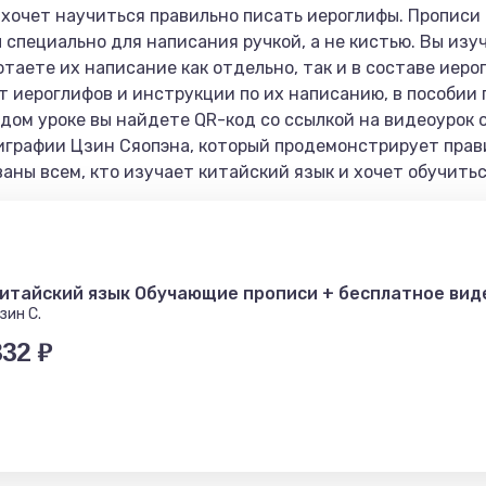
 хочет научиться правильно писать иероглифы. Прописи
 специально для написания ручкой, а не кистью. Вы изу
таете их написание как отдельно, так и в составе иер
т иероглифов и инструкции по их написанию, в пособи
дом уроке вы найдете QR-код со ссылкой на видеоурок о
играфии Цзин Сяопэна, который продемонстрирует пра
ваны всем, кто изучает китайский язык и хочет обучить
итайский язык Обучающие прописи + бесплатное ви
зин С.
332 ₽