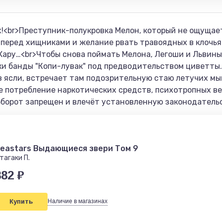
!<br>Преступник-полукровка Мелон, который не ощущае
 перед хищниками и желание рвать травоядных в клочья.
Хару…<br>Чтобы снова поймать Мелона, Легоши и Львин
ки банды "Копи-лувак" под предводительством циветты.
в ясли, встречает там подозрительную стаю летучих мыш
е потребление наркотических средств, психотропных ве
оборот запрещен и влечёт установленную законодательс
eastars Выдающиеся звери Том 9
тагаки П.
882 ₽
Купить
Наличие в магазинах