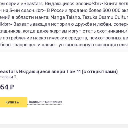
ом серии «Beastars. Выдающиеся звери»!<br>• Книга лег
н на 3-ий сезон.<br>• В России продано более 300 000 эк
ий в области манга: Manga Taisho, Tezuka Osamu Cultura
val!<br>• Захватывающая история о дружбе и любви, сопе
щников, когда даже жертвы могут стать охотниками.<br>
е потребление наркотических средств, психотропных ве
оборот запрещен и влечёт установленную законодательс
eastars Выдающиеся звери Том 11 (с открытками)
тагаки П.
954 ₽
Купить
Наличие в магазинах