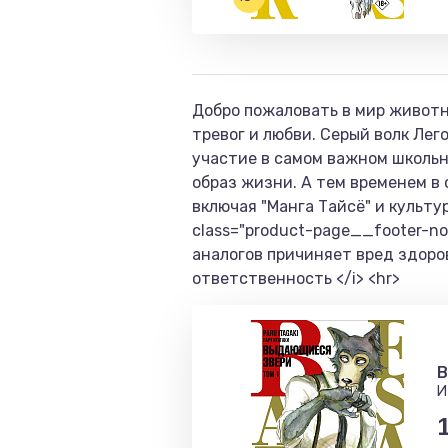
Добро пожаловать в мир животн
тревог и любви. Серый волк Ле
участие в самом важном школьн
образ жизни. А тем временем в
включая "Манга Тайсё" и культу
class="product-page__footer-n
аналогов причиняет вред здоро
ответственность </i> <hr>
B
И