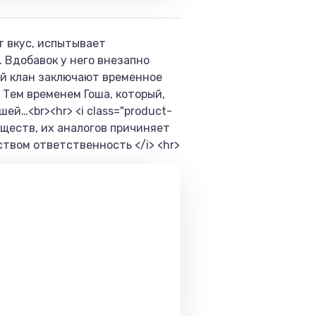
т вкус, испытывает
 Вдобавок у него внезапно
ый клан заключают временное
 Тем временем Гоша, который,
ей…<br><hr> <i class="product-
ществ, их аналогов причиняет
твом ответственность </i> <hr>