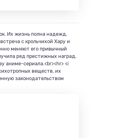
ок. Их жизнь полна надежд,
встреча с крольчихой Хару и
енно меняют его привычный
лучила ряд престижных наград,
у аниме-сериала.<br><hr> <i
психотропных веществ, их
ленную законодательством