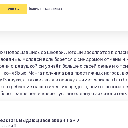
Купить
Наличие в магазинах
х! Попрощавшись со школой, Легоши заселяется в опасн
авоядные. Молодой волк борется с синдромом отмены и 
чи с дедушкой он узнаёт больше о своей семье и о том,
 коня Яхью. Манга получила ряд престижных наград, вк
эдзуки, а также легла в основу аниме-сериала.<br><hr> 
е потребление наркотических средств, психотропных ве
оборот запрещен и влечёт установленную законодательс
eastars Выдающиеся звери Том 7
тагаки П.