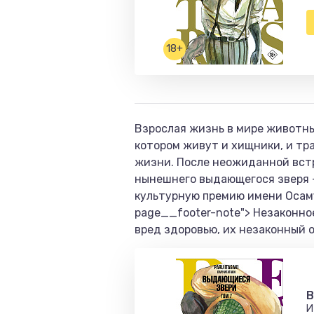
18+
Взрослая жизнь в мире животны
котором живут и хищники, и тр
жизни. После неожиданной встре
нынешнего выдающегося зверя —
культурную премию имени ОсамуТ
page__footer-note"> Незаконно
вред здоровью, их незаконный 
B
И