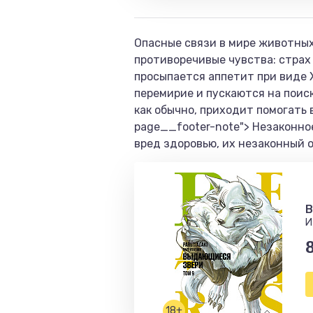
Опасные связи в мире животных
противоречивые чувства: страх
просыпается аппетит при виде 
перемирие и пускаются на поис
как обычно, приходит помогать 
page__footer-note"> Незаконно
вред здоровью, их незаконный 
B
И
18+