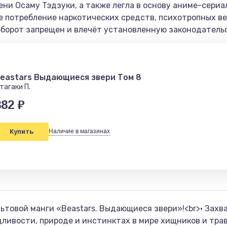
ни Осаму Тэдзуки, а также легла в основу аниме-сериала.
е потребление наркотических средств, психотропных ве
оборот запрещен и влечёт установленную законодательс
eastars Выдающиеся звери Том 8
тагаки П.
882 ₽
Купить
Наличие в магазинах
льтовой манги «Beastars. Выдающиеся звери»!<br>• Зах
ливости, природе и инстинктах в мире хищников и траво