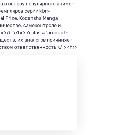
ла в основу популярного аниме-
земпляров серии!<br>•
l Prize, Kodansha Manga
рничестве, самоконтроле и
<br><hr> <i class="product-
ществ, их аналогов причиняет
твом ответственность </i> <hr>