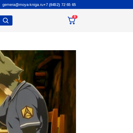
gemera@moya-kniga.ru
+7 (8452) 72 65 65
0