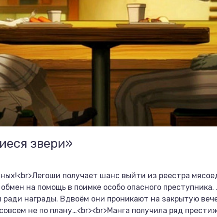
иеся звери»
ных!<br>Легоши получает шанс выйти из реестра мясое
 обмен на помощь в поимке особо опасного преступника.
я ради награды. Вдвоём они проникают на закрытую вече
 совсем не по плану…<br><br>Манга получила ряд прести