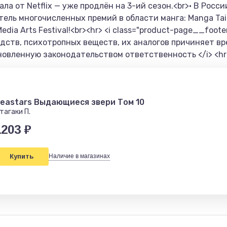
ла от Netflix — уже продлён на 3-ий сезон.<br>• В Росс
тель многочисленных премий в области манга: Manga Taish
dia Arts Festival!<br><hr> <i class="product-page__foot
дств, психотропных веществ, их аналогов причиняет вр
новленную законодательством ответственность </i> <hr
eastars Выдающиеся звери Том 10
тагаки П.
1203 ₽
Купить
Наличие в магазинах