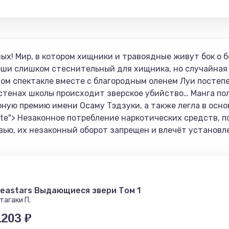
ых! Мир, в котором хищники и травоядные живут бок о б
гоши слишком стеснительный для хищника, но случайная 
ом спектакле вместе с благородным оленем Луи постеп
 стенах школы происходит зверское убийство… Манга по
рную премию имени Осаму Тэдзуки, а также легла в основ
ote"> Незаконное потребление наркотических средств, 
вью, их незаконный оборот запрещен и влечёт установ
eastars Выдающиеся звери Том 1
тагаки П.
1203 ₽