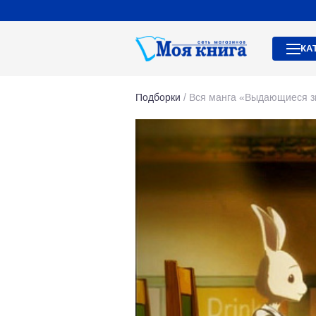
КА
Подборки
/
Вся манга «Выдающиеся з