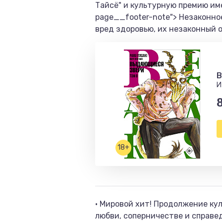
Тайсё" и культурную премию име
page__footer-note"> Незаконно
вред здоровью, их незаконный 
B
И
18+
• Мировой хит! Продолжение ку
любви, соперничестве и справед