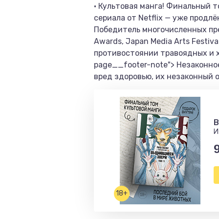
• Культовая манга! Финальный т
сериала от Netflix — уже продлё
Победитель многочисленных прем
Awards, Japan Media Arts Festi
противостоянии травоядных и хи
page__footer-note"> Незаконно
вред здоровью, их незаконный 
B
И
18+