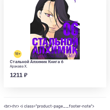
18+
Стальной Алхимик Книга 6
Аракава Х.
1211 ₽
<br><hr> <i class="product-page__footer-note">