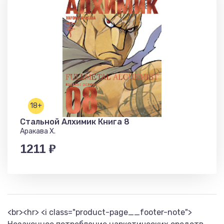
18+
Стальной Алхимик Книга 8
Аракава Х.
1211 ₽
<br><hr> <i class="product-page__footer-note">