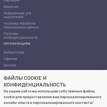
Партнёры
Вакансии
Информация для
покупателей
Политика обработки
персональных данных
Политика
конфиденциальности
ОРГАНИЗАЦИЯМ
Библиотекам
Офисам
Школам
ВУЗам
ФАЙЛЫ COOKIE И
КОНТАКТЫ
КОНФИДЕНЦИАЛЬНОСТЬ
Саратов, ул. Осипова, 10А
На нашем сайте мы используем собственные файлы
+7 (8452) 72-65-65
cookie для предоставления вам персонализированного
gemera@moya-kniga.ru
онлайн-опыта и персонализированного контента/