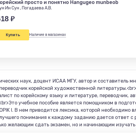
орейский просто и понятно Hangugeo munbeob
ун Ин Сун , Погадаева А.В.
618 ₽
Купить
Наличие в магазинах
ических наук, доцент ИСАА МГУ, автор и составитель м
, переводчик корейской художественной литературы.<b
ист по корейскому языку и литературе, переводчик, ав
.<br>Это учебное пособие является помощником в подго
OPIK I. В нем приводится лексика, которой необходимо 
 лучшего понимания к каждому заданию дается ответ с
лько желающим сдать экзамен, но и начинающим изучать