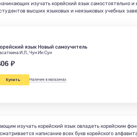
начинающих изучать корейский язык самостоятельно и
 студентов высших языковых и неязыковых учебных зав
орейский язык Новый самоучитель
асаткина И.Л., Чун Ин Сун
406 ₽
Купить
Наличие в магазинах
ающим изучать корейский язык овладеть корейским фон
ссматривается написание всех букв корейского алфавит