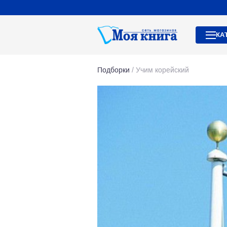
КА
Подборки
/
Учим корейский