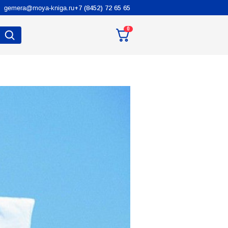
gemera@moya-kniga.ru
+7 (8452) 72 65 65
0