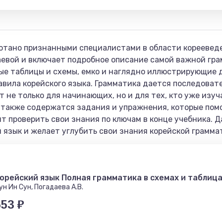
отано признанными специалистами в области корееведен
евой и включает подробное описание самой важной грам
ые таблицы и схемы, емко и наглядно иллюстрирующие 
вила корейского языка. Грамматика дается последовате
 не только для начинающих, но и для тех, кто уже изуч
 также содержатся задания и упражнения, которые пом
т проверить свои знания по ключам в конце учебника. 
й язык и желает углубить свои знания корейской грамма
орейский язык Полная грамматика в схемах и таблиц
ун Ин Сун, Погадаева А.В.
553 ₽