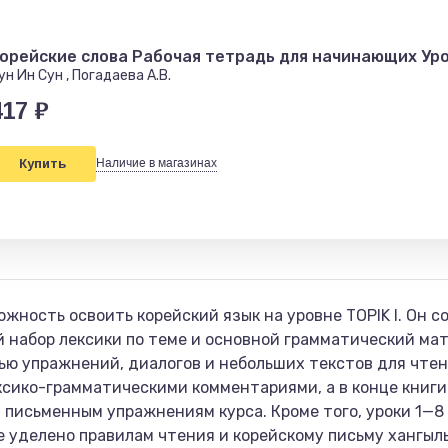
орейские слова Рабочая тетрадь для начинающих Уров
ун Ин Сун , Погадаева А.В.
417 ₽
Купить
Наличие в магазинах
ность освоить корейский язык на уровне TOPIK I. Он со
набор лексики по теме и основной грамматический мат
ю упражнений, диалогов и небольших текстов для чтен
сико-грамматическими комментариями, а в конце книги
 письменным упражнениям курса. Кроме того, уроки 1—
ие уделено правилам чтения и корейскому письму хангыл