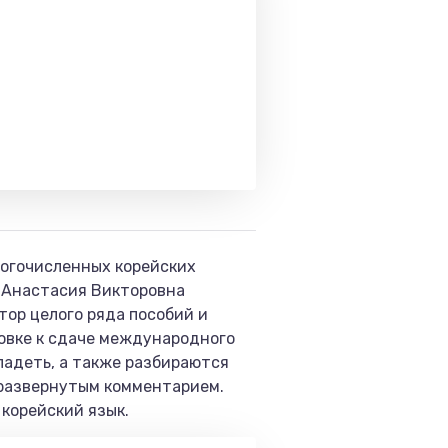
ногочисленных корейских
r>Анастасия Викторовна
тор целого ряда пособий и
товке к сдаче международного
владеть, а также разбираются
 развернутым комментарием.
 корейский язык.