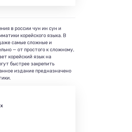
ия в россии чун ин сун и
матики корейского языка. В
даже самые сложные и
льно — от простого к сложному,
ает корейский язык на
огут быстрее закрепить
Данное издание предназначено
тики.
ах