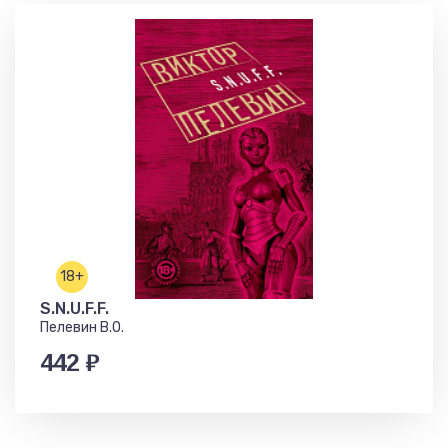
18+
S.N.U.F.F.
Пелевин В.О.
442 ₽