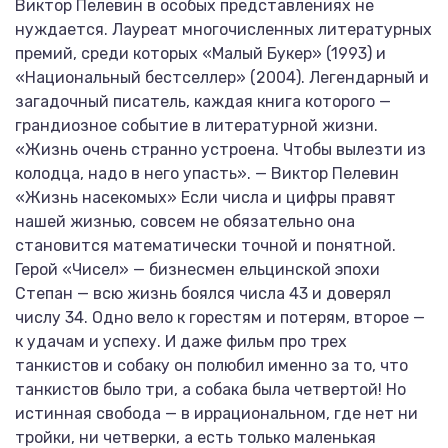
Виктор Пелевин в особых представлениях не
нуждается. Лауреат многочисленных литературных
премий, среди которых «Малый Букер» (1993) и
«Национальный бестселлер» (2004). Легендарный и
загадочный писатель, каждая книга которого —
грандиозное событие в литературной жизни.
«Жизнь очень странно устроена. Чтобы вылезти из
колодца, надо в него упасть». — Виктор Пелевин
«Жизнь насекомых» Если числа и цифры правят
нашей жизнью, совсем не обязательно она
становится математически точной и понятной.
Герой «Чисел» — бизнесмен ельцинской эпохи
Степан — всю жизнь боялся числа 43 и доверял
числу 34. Одно вело к горестям и потерям, второе —
к удачам и успеху. И даже фильм про трех
танкистов и собаку он полюбил именно за то, что
танкистов было три, а собака была четвертой! Но
истинная свобода — в иррациональном, где нет ни
тройки, ни четверки, а есть только маленькая