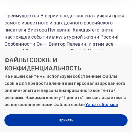
Преимущества В серии представлена лучшая проза
самого известного и загадочного российского
писателя Виктора Пелевина. Каждая его книга —
настоящее событие в культурной жизни России!
Особенности Он — Виктор Пелевин, и этим все
сказано! Включен журналом French Magazine в
список 1000 самых значимых современных
ФАЙЛЫ COOKIE И
деятелей мировой культуры. Его книги переведены
КОНФИДЕНЦИАЛЬНОСТЬ
на все основные мировые языки. Пьесы по его
На нашем сайте мы используем собственные файлы
произведениям с успехом идут в театрах Лондона
cookie для предоставления вам персонализированного
и Парижа. Реальность и фантасмагория,
онлайн-опыта и персонализированного контента/
перемешанные исторические эпохи, динамичный и
рекламы. Нажимая кнопку "Принять", вы соглашаетесь с
афористичный стиль — все это и многое другое в
использованием нами файлов cookie
Узнать больше
культовых сочинениях великого автора. Автор
Виктор Пелевин в особых представлениях не
Принять
нуждается. Лауреат многочисленных литературных
премий, среди которых «Малый Букер» (1993) и