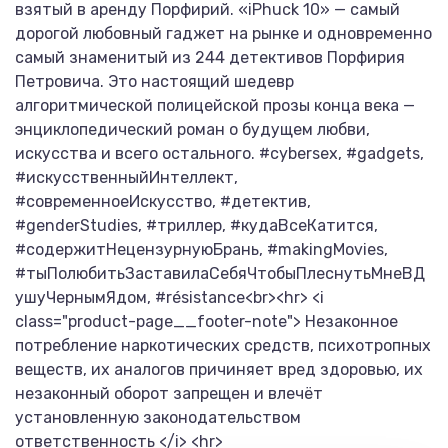
взятый в аренду Порфирий. «iPhuck 10» — самый
дорогой любовный гаджет на рынке и одновременно
самый знаменитый из 244 детективов Порфирия
Петровича. Это настоящий шедевр
алгоритмической полицейской прозы конца века —
энциклопедический роман о будущем любви,
искусства и всего остального. #cybersex, #gadgets,
#искусственныйИнтеллект,
#современноеИскусство, #детектив,
#genderStudies, #триллер, #кудаВсеКатится,
#содержитНецензурнуюБрань, #makingMovies,
#тыПолюбитьЗаставилаСебяЧтобыПлеснутьМнеВД
ушуЧернымЯдом, #résistance<br><hr> <i
class="product-page__footer-note"> Незаконное
потребление наркотических средств, психотропных
веществ, их аналогов причиняет вред здоровью, их
незаконный оборот запрещен и влечёт
установленную законодательством
ответственность </i> <hr>