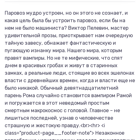
Паровоз мудро устроен, но он этого не сознает, и
какая цель была бы устроить паровоз, если бы на
нем не было машиниста? Виктор Пелевин, мастер
удивительной прозы, приоткрывает нам очередную
тайную завесу, обнажает фантастическую и
пугающую изнанку мира. Нашего мира, которым
правят вампиры. Но не те мифические, что спят
днем в красивых гробах и живут в старинных
замках, а реальные люди, стоящие во всех эшелонах
власти с древнейших времен, когда и власти еще не
было никакой. Обычный девятнадцатилетний
парень Рома случайно становится вампиром Рамой
и погружается в этот неведомый простым
смертным макрокосмос с головой. Главное – не
лишиться последней, узнав о человечестве
страшную и жестокую правду.<br><hr> <i
class="product-page__footer-note"> Незаконное