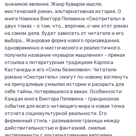
значимое явление. Жанр Кувырок мысли,
мистический роман, альтернативная история. О
книге Новинка Виктора Пелевина «Смотритель» в
двух томах - о том, что… впрочем, о чем этот роман
на самом деле, будет зависеть от читателя и его
выбора… Жанровая форма нового произведения,
одновременно и мистического и реалистичного,
получила название «кувырок мышления» - прямая
отсылка к литературным традициям Карлоса
Кастанеды и его «Силы безмолвия». Читатели
романа «Смотритель» смогут по-новому взглянуть
на причудливые ухмылки истории и раскрыть для
себя тайны, потерявшиеся в веках. Особенности
Каждая книга Виктора Пелевина - грандиозное
событие для всего читающего мира и новая точка
отсчета социокультурной реальности. Его
фирменный стиль - размывание границы между
действительностью и фантазией, смелые
эксперименты с альтернативными версиями