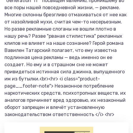
"Generation ”П”" посвящен явлению, проникшему во
все поры нашей повседневной жизни, — рекламе.
Многие склонны брезгливо отмахиваться от нее как
от назойливой мухи, считая чем-то несерьезным.
Но разве рекламные слоганы не вошли плотно в
нашу речь? Разве "рваная стилистика" рекламных
клипов не влияет на наше сознание? Герой романа
Вавилен Татарский полагает, что ему известна
подлинная цена рекламы — ведь именно он ее
создает. Но ему и в страшном сне не может
привидеться истинная сила джинна, выпущенного
им из бутылки.<br><hr> <i class="product-
page__footer-note"> Незаконное потребление
наркотических средств, психотропных веществ, их
аналогов причиняет вред здоровью, их незаконный
оборот запрещен и влечёт установленную
законодательством ответственность </i> <hr>