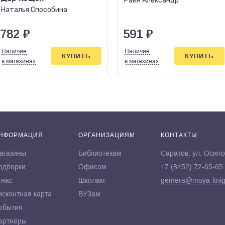
Райн Александр
Наталья Способина
782
₽
591
₽
Наличие
Наличие
КУПИТЬ
КУПИТЬ
в магазинах
в магазинах
НФОРМАЦИЯ
ОРГАНИЗАЦИЯМ
КОНТАКТЫ
агазины
Библиотекам
Саратов, ул. Осипо
одборки
Офисам
+7 (8452) 72-65-65
 нас
Школам
gemera@moya-knig
исконтная карта
ВУЗам
обытия
артнёры