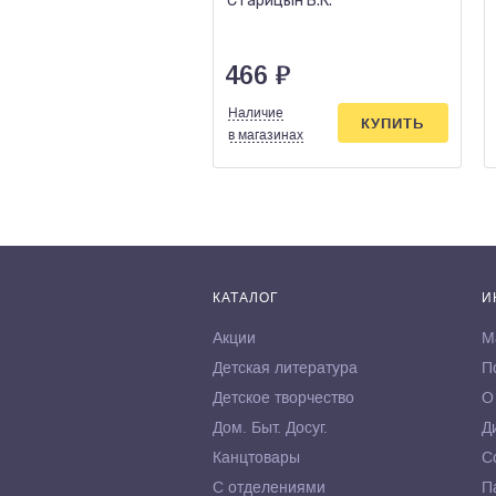
Старицын В.К.
466
₽
Наличие
КУПИТЬ
в магазинах
КАТАЛОГ
И
Акции
М
Детская литература
П
Детское творчество
О
Дом. Быт. Досуг.
Д
Канцтовары
С
С отделениями
П