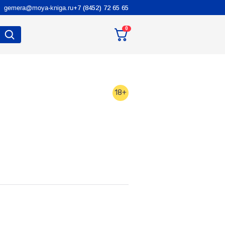
gemera@moya-kniga.ru
+7 (8452) 72 65 65
0
18+