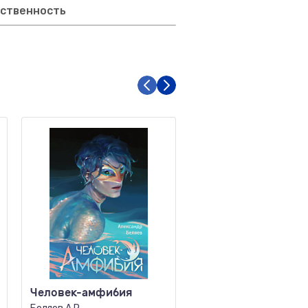
тственность
Человек-амфибия
Университет
Специальных Чар