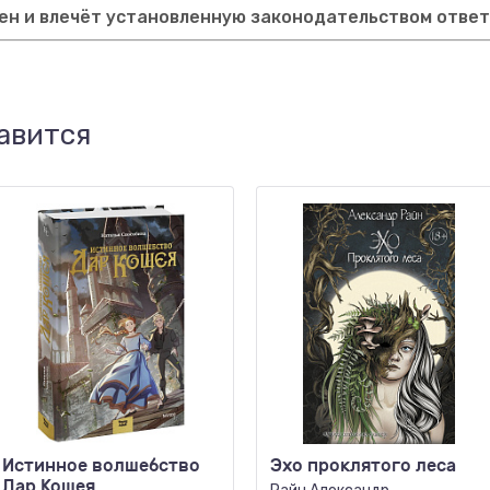
ен и влечёт установленную законодательством отве
авится
Истинное волшебство
Эхо проклятого леса
Дар Кощея