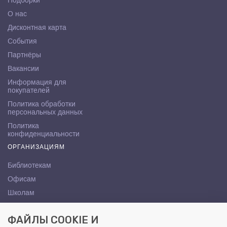
Подборки
О нас
Дисконтная карта
События
Партнёры
Вакансии
Информация для
покупателей
Политика обработки
персональных данных
Политика
конфиденциальности
ОРГАНИЗАЦИЯМ
Библиотекам
Офисам
Школам
ВУЗам
ФАЙЛЫ COOKIE И
КОНТАКТЫ