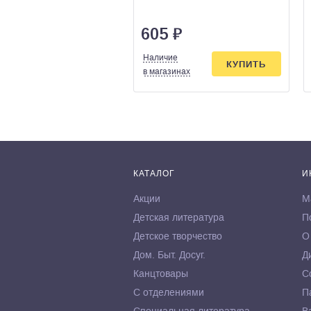
605
₽
Наличие
КУПИТЬ
в магазинах
КАТАЛОГ
И
Акции
М
Детская литература
П
Детское творчество
О
Дом. Быт. Досуг.
Д
Канцтовары
С
С отделениями
П