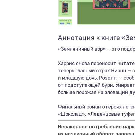
Аннотация к книге «З
«Земляничный вор» — это подар
Харрис снова переносит читател
теперь главный страх Вианн — с
и младшую дочь, Розетт, — осо
от подступающей бури. Умирает
больше похожая на зловещий ду
Финальный роман о героях леге
«Шоколад», «Леденцовые туфель
Незаконное потребление нарко
их незаконный оборот запрещ