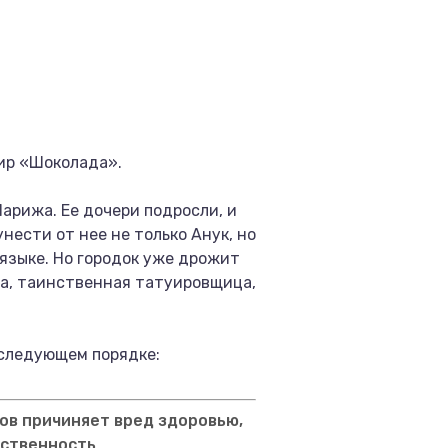
мир «Шоколада».
арижа. Ее дочери подросли, и
нести от нее не только Анук, но
языке. Но городок уже дрожит
на, таинственная татуировщица,
 следующем порядке:
ов причиняет вред здоровью,
тственность