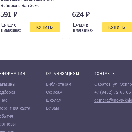
шизофренией
Вэйцзюнь Ван Эсме
591
₽
624
₽
Наличие
Наличие
КУПИТЬ
КУПИТЬ
в магазинах
в магазинах
НФОРМАЦИЯ
ОРГАНИЗАЦИЯМ
КОНТАКТЫ
агазины
Библиотекам
Саратов, ул. Осипо
одборки
Офисам
+7 (8452) 72-65-65
 нас
Школам
gemera@moya-knig
исконтная карта
ВУЗам
обытия
артнёры