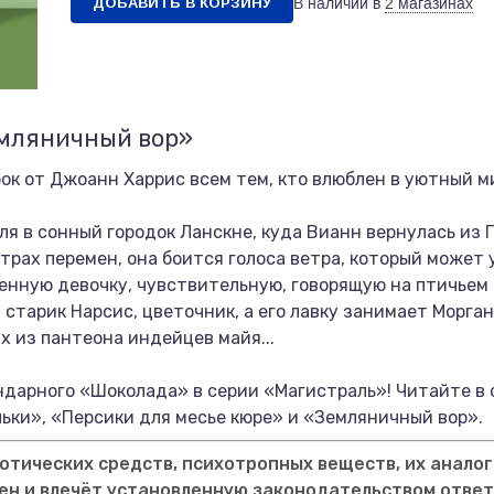
ДОБАВИТЬ В КОРЗИНУ
В наличии в
2 магазинах
емляничный вор»
ок от Джоанн Харрис всем тем, кто влюблен в уютный 
я в сонный городок Ланскне, куда Вианн вернулась из П
трах перемен, она боится голоса ветра, который может у
бенную девочку, чувствительную, говорящую на птичьем 
 старик Нарсис, цветочник, а его лавку занимает Морга
х из пантеона индейцев майя...
ндарного «Шоколада» в серии «Магистраль»! Читайте в
ки», «Персики для месье кюре» и «Земляничный вор».
тических средств, психотропных веществ, их аналог
ен и влечёт установленную законодательством отве