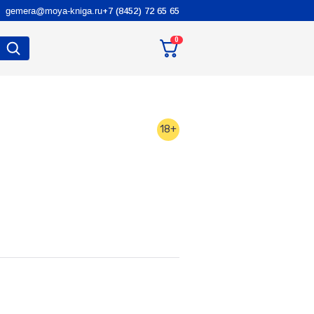
gemera@moya-kniga.ru
+7 (8452) 72 65 65
0
18+