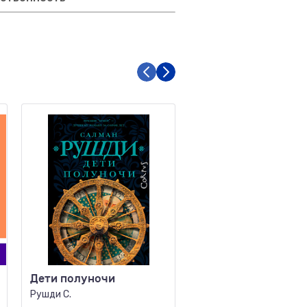
Дети полуночи
Обитатели тьмы Кн.
Водоворот
Рушди С.