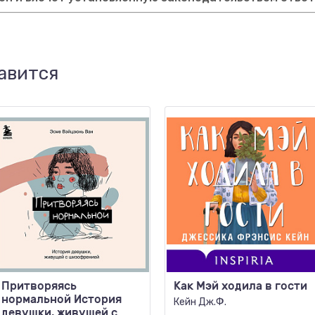
авится
Притворяясь
Как Мэй ходила в гости
нормальной История
Кейн Дж.Ф.
девушки, живущей с