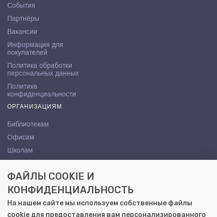
События
Партнёры
Вакансии
Информация для
покупателей
Политика обработки
персональных данных
Политика
конфиденциальности
ОРГАНИЗАЦИЯМ
Библиотекам
Офисам
Школам
ВУЗам
ФАЙЛЫ COOKIE И
КОНТАКТЫ
КОНФИДЕНЦИАЛЬНОСТЬ
Саратов, ул. Осипова, 10А
На нашем сайте мы используем собственные файлы
+7 (8452) 72-65-65
cookie для предоставления вам персонализированного