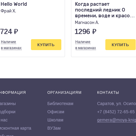
Hello World
Когда растает
последний ледник О
Фрай Х.
времени, воде и красоте
мира, который мы..
Магнасон А.
724
₽
1296
₽
Наличие
Наличие
КУПИТЬ
КУПИТЬ
в магазинах
в магазинах
НФОРМАЦИЯ
ОРГАНИЗАЦИЯМ
КОНТАКТЫ
агазины
Библиотекам
Саратов, ул. Осипо
одборки
Офисам
+7 (8452) 72-65-65
 нас
Школам
gemera@moya-knig
исконтная карта
ВУЗам