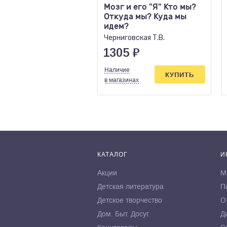
Мозг и его "Я" Кто мы?
Откуда мы? Куда мы
идем?
Черниговская Т.В.
1305
₽
Наличие
КУПИТЬ
в магазинах
КАТАЛОГ
И
Акции
М
Детская литература
П
Детское творчество
О
Дом. Быт. Досуг.
Д