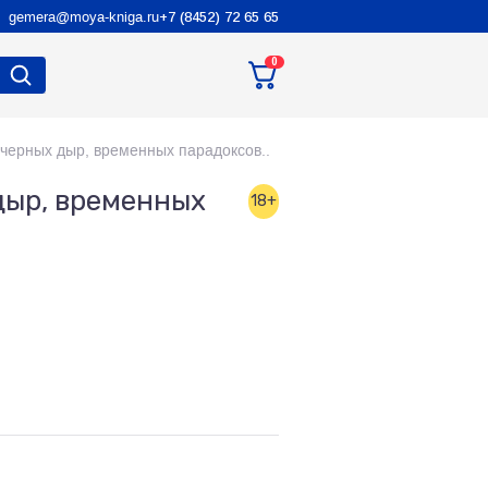
gemera@moya-kniga.ru
+7 (8452) 72 65 65
0
черных дыр, временных парадоксов..
дыр, временных
18+