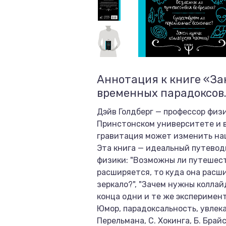
Аннотация к книге «З
временных парадоксов.
Дэйв Голдберг — профессор физи
Принстонском университете и в
гравитация может изменить на
Эта книга — идеальный путевод
физики: "Возможны ли путешест
расширяется, то куда она расши
зеркало?", "Зачем нужны коллай
конца одни и те же эксперимен
Юмор, парадоксальность, увлека
Перельмана, С. Хокинга, Б. Брай