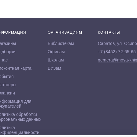
НФОРМАЦИЯ
ОРГАНИЗАЦИЯМ
КОНТАКТЫ
агазины
Библиотекам
Саратов, ул. Осипо
одборки
Офисам
+7 (8452) 72-65-65
 нас
Школам
gemera@moya-knig
исконтная карта
ВУЗам
обытия
артнёры
акансии
нформация для
окупателей
олитика обработки
ерсональных данных
олитика
онфиденциальности