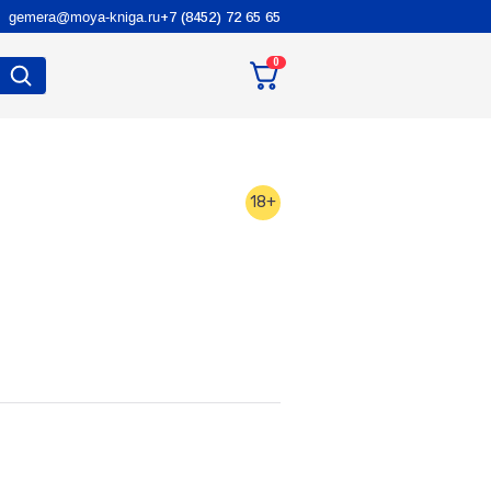
gemera@moya-kniga.ru
+7 (8452) 72 65 65
0
18+