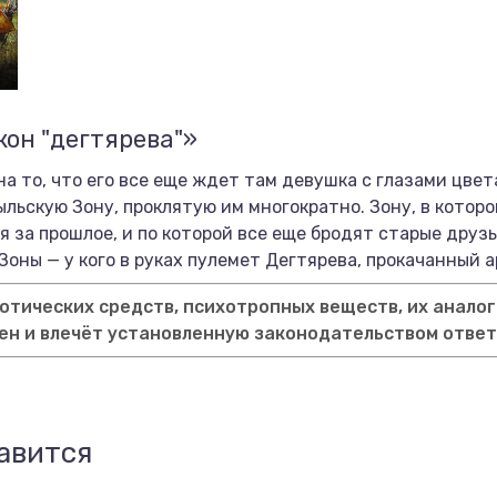
кон "дегтярева"»
на то, что его все еще ждет там девушка с глазами цвет
обыльскую Зону, проклятую им многократно. Зону, в котор
я за прошлое, и по которой все еще бродят старые друзь
оны — у кого в руках пулемет Дегтярева, прокачанный а
тических средств, психотропных веществ, их аналог
ен и влечёт установленную законодательством отве
авится