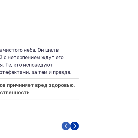
а чистого неба. Он шел в
ой с нетерпением ждут его
я. Те, кто исповедуют
ртефактами, за тем и правда.
ов причиняет вред здоровью,
тственность