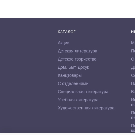
КАТАЛОГ
И
Акции
М
Детская литература
П
Детское творчество
О
Дом. Быт. Досуг.
Д
Канцтовары
С
С отделениями
П
Специальная литература
В
Учебная литература
И
п
Художественная литература
П
п
П
к