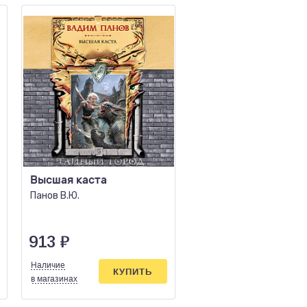
Высшая каста
Тьма Рассвет Тьмы
Сияние Тьмы
Панов В.Ю.
(уникальное
лимитированное
Тармашев С.С.
издание)
913
₽
1846
₽
Наличие
Наличие
КУПИТЬ
КУПИ
в магазинах
в магазинах