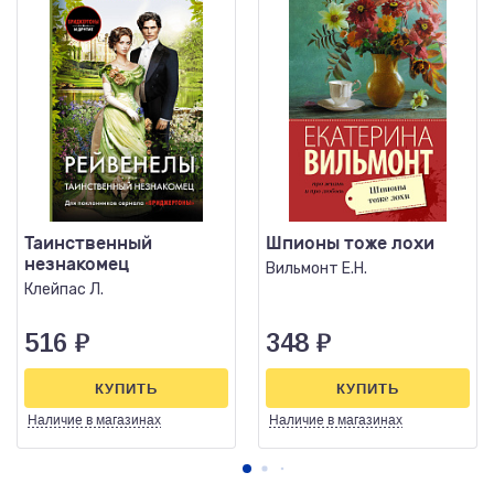
Таинственный
Шпионы тоже лохи
незнакомец
Вильмонт Е.Н.
Клейпас Л.
516
₽
348
₽
КУПИТЬ
КУПИТЬ
Наличие
в магазинах
Наличие
в магазинах