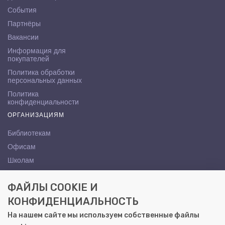
События
Партнёры
Вакансии
Информация для
покупателей
Политика обработки
персональных данных
Политика
конфиденциальности
ОРГАНИЗАЦИЯМ
Библиотекам
Офисам
Школам
ВУЗам
ФАЙЛЫ COOKIE И
КОНТАКТЫ
КОНФИДЕНЦИАЛЬНОСТЬ
Саратов, ул. Осипова, 10А
На нашем сайте мы используем собственные файлы
+7 (8452) 72-65-65