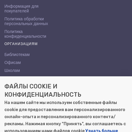
Информация для
покупателей
Политика обработки
персональных данных
Политика
конфиденциальности
ОРГАНИЗАЦИЯМ
Библиотекам
Офисам
Школам
ВУЗам
ФАЙЛЫ COOKIE И
КОНТАКТЫ
КОНФИДЕНЦИАЛЬНОСТЬ
Саратов, ул. Осипова, 10А
На нашем сайте мы используем собственные файлы
+7 (8452) 72-65-65
cookie для предоставления вам персонализированного
gemera@moya-kniga.ru
онлайн-опыта и персонализированного контента/
рекламы. Нажимая кнопку "Принять", вы соглашаетесь с
использованием нами файлов cookie
Узнать больше