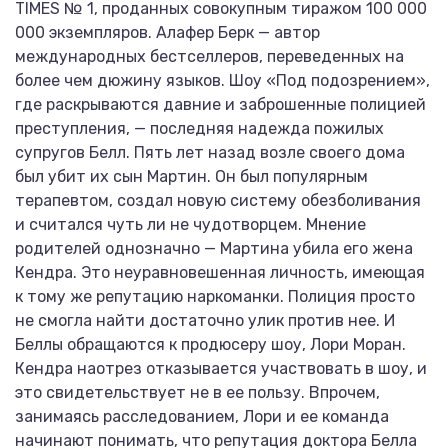
TIMES № 1, проданных совокупным тиражом 100 000
000 экземпляров. Алафер Берк — автор
международных бестселлеров, переведенных на
более чем дюжину языков. Шоу «Под подозрением»,
где раскрываются давние и заброшенные полицией
преступления, — последняя надежда пожилых
супругов Белл. Пять лет назад возле своего дома
был убит их сын Мартин. Он был популярным
терапевтом, создал новую систему обезболивания
и считался чуть ли не чудотворцем. Мнение
родителей однозначно — Мартина убила его жена
Кендра. Это неуравновешенная личность, имеющая
к тому же репутацию наркоманки. Полиция просто
не смогла найти достаточно улик против нее. И
Беллы обращаются к продюсеру шоу, Лори Моран.
Кендра наотрез отказывается участвовать в шоу, и
это свидетельствует не в ее пользу. Впрочем,
занимаясь расследованием, Лори и ее команда
начинают понимать, что репутация доктора Белла