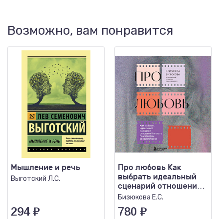
Возможно, вам понравится
Мышление и речь
Про любовь Как
выбрать идеальный
Выготский Л.С.
сценарий отношений
и стать режиссером
Бизюкова Е.С.
своей..
294
₽
780
₽