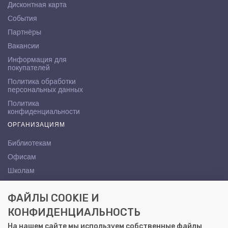
Дисконтная карта
События
Партнёры
Вакансии
Информация для
покупателей
Политика обработки
персональных данных
Политика
конфиденциальности
ОРГАНИЗАЦИЯМ
Библиотекам
Офисам
Школам
ВУЗам
ФАЙЛЫ COOKIE И
КОНТАКТЫ
КОНФИДЕНЦИАЛЬНОСТЬ
Саратов, ул. Осипова, 10А
На нашем сайте мы используем собственные файлы