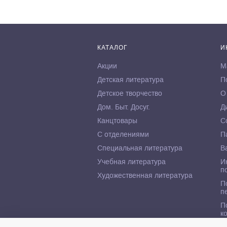
КАТАЛОГ
И
Акции
М
Детская литература
П
Детское творчество
О
Дом. Быт. Досуг.
Д
Канцтовары
С
С отделениями
П
Специальная литература
В
Учебная литература
И
п
Художественная литература
П
п
П
к