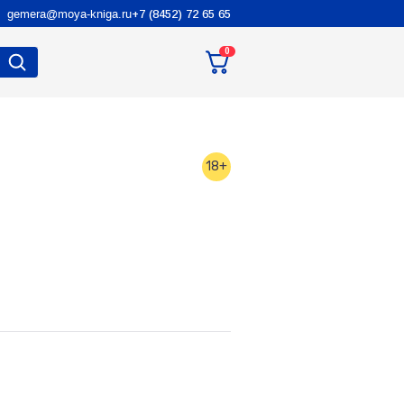
gemera@moya-kniga.ru
+7 (8452) 72 65 65
0
18+