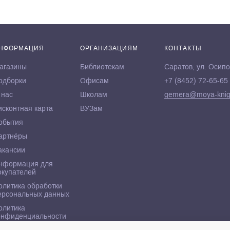
НФОРМАЦИЯ
ОРГАНИЗАЦИЯМ
КОНТАКТЫ
агазины
Библиотекам
Саратов, ул. Осипо
одборки
Офисам
+7 (8452) 72-65-65
 нас
Школам
gemera@moya-knig
исконтная карта
ВУЗам
обытия
артнёры
акансии
нформация для
окупателей
олитика обработки
ерсональных данных
олитика
онфиденциальности