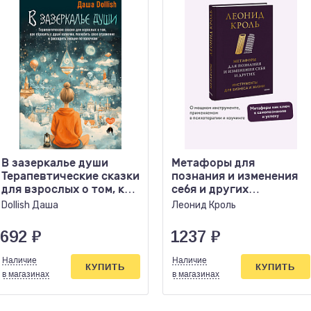
В зазеркалье души
Метафоры для
Терапевтические сказки
познания и изменения
для взрослых о том, как
себя и других
сбросить..
Инструменты для
Dollish Даша
Леонид Кроль
бизнеса и жизни
692
₽
1237
₽
Наличие
Наличие
КУПИТЬ
КУПИТЬ
в магазинах
в магазинах