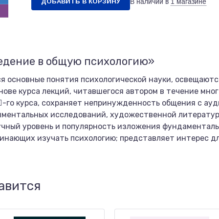
ДОБАВИТЬ В КОРЗИНУ
В наличии в
1 магазине
едение в общую психологию»
я основные понятия психологической науки, освещаютс
нове курса лекций, читавшегося автором в течение мног
-го курса, сохраняет непринужденность общения с ау
риментальных исследований, художественной литератур
учный уровень и популярность изложения фундаменталь
чинающих изучать психологию; представляет интерес дл
авится