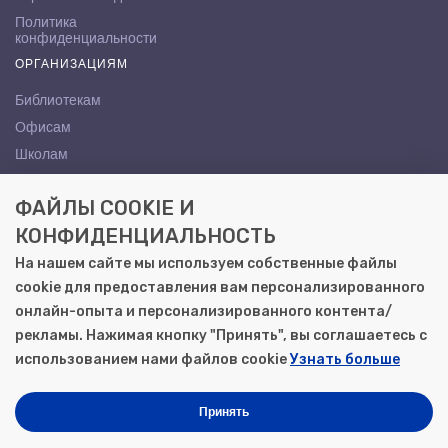
Политика
конфиденциальности
ОРГАНИЗАЦИЯМ
Библиотекам
Офисам
Школам
ВУЗам
ФАЙЛЫ COOKIE И
КОНТАКТЫ
КОНФИДЕНЦИАЛЬНОСТЬ
Саратов, ул. Осипова, 10А
На нашем сайте мы используем собственные файлы
+7 (8452) 72-65-65
cookie для предоставления вам персонализированного
gemera@moya-kniga.ru
онлайн-опыта и персонализированного контента/
рекламы. Нажимая кнопку "Принять", вы соглашаетесь с
использованием нами файлов cookie
Узнать больше
© 2000–2026, ООО «Гемера-Плюс»
Моя книга | Сеть книжных магазинов в Саратове
Принять