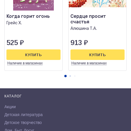
Когда горит огонь
Сердце просит
счастья
Грейс Х.
Алюшина Т.А.
525
₽
913
₽
КУПИТЬ
КУПИТЬ
Наличие
в магазинах
Наличие
в магазинах
КАТАЛОГ
Акции
Детская литература
Детское творчество
Дом. Быт. Досуг.