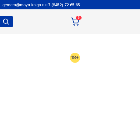
gemera@moya-kniga.ru
+7 (8452) 72 65 65
0
18+