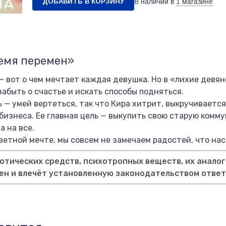
ДОБАВИТЬ В КОРЗИНУ
В наличии в
1 магазине
ремя перемен»
— вот о чем мечтает каждая девушка. Но в «лихие девян
абыть о счастье и искать способы подняться.
 — умей вертеться, так что Кира хитрит, выкручивается
бизнеса. Ее главная цель — выкупить свою старую комм
а на все.
аветной мечте, мы совсем не замечаем радостей, что нас
тических средств, психотропных веществ, их аналог
ен и влечёт установленную законодательством отве