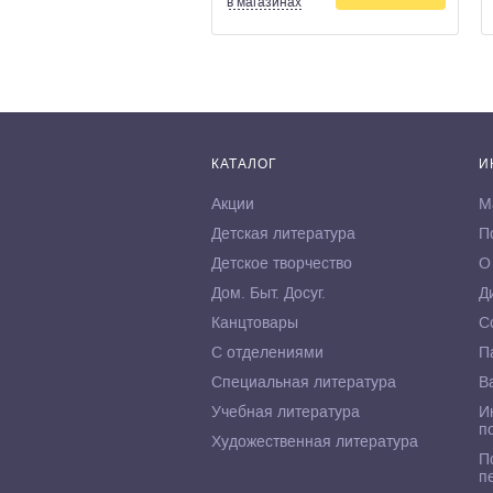
в магазинах
КАТАЛОГ
И
Акции
М
Детская литература
П
Детское творчество
О
Дом. Быт. Досуг.
Д
Канцтовары
С
С отделениями
П
Специальная литература
В
Учебная литература
И
п
Художественная литература
П
п