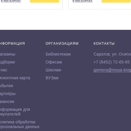
в магазинах
в магазинах
НФОРМАЦИЯ
ОРГАНИЗАЦИЯМ
КОНТАКТЫ
агазины
Библиотекам
Саратов, ул. Осипо
одборки
Офисам
+7 (8452) 72-65-65
 нас
Школам
gemera@moya-knig
исконтная карта
ВУЗам
обытия
артнёры
акансии
нформация для
окупателей
олитика обработки
ерсональных данных