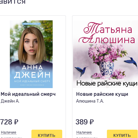
авится
Мой идеальный смерч
Новые райские кущи
Джейн А.
Алюшина Т.А.
728
₽
389
₽
Наличие
Наличие
КУПИТЬ
КУПИТЬ