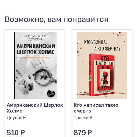
Возможно, вам понравится
Американский Шерлок
Кто написал твою
Холмс
смерть
Доусон К.
Павези А.
510
₽
879
₽