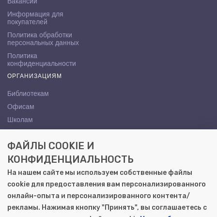
Вакансии
Информация для
покупателей
Политика обработки
персональных данных
Политика
конфиденциальности
ОРГАНИЗАЦИЯМ
Библиотекам
Офисам
Школам
ВУЗам
ФАЙЛЫ COOKIE И
КОНТАКТЫ
КОНФИДЕНЦИАЛЬНОСТЬ
Саратов, ул. Осипова, 10А
На нашем сайте мы используем собственные файлы
+7 (8452) 72-65-65
cookie для предоставления вам персонализированного
gemera@moya-kniga.ru
онлайн-опыта и персонализированного контента/
рекламы. Нажимая кнопку "Принять", вы соглашаетесь с