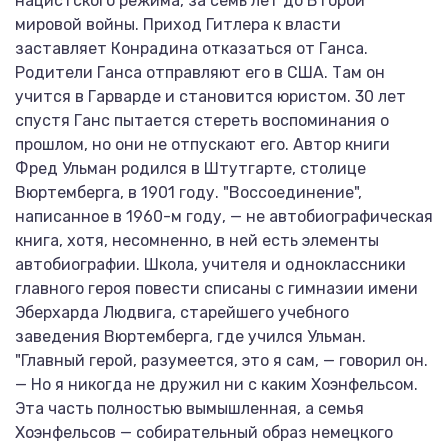
нацистского режима, за семь лет до Второй
мировой войны. Приход Гитлера к власти
заставляет Конрадина отказаться от Ганса.
Родители Ганса отправляют его в США. Там он
учится в Гарварде и становится юристом. 30 лет
спустя Ганс пытается стереть воспоминания о
прошлом, но они не отпускают его. Автор книги
Фред Ульман родился в Штутгарте, столице
Вюртемберга, в 1901 году. "Воссоединение",
написанное в 1960-м году, — не автобиографическая
книга, хотя, несомненно, в ней есть элементы
автобиографии. Школа, учителя и одноклассники
главного героя повести списаны с гимназии имени
Эберхарда Людвига, старейшего учебного
заведения Вюртемберга, где учился Ульман.
"Главный герой, разумеется, это я сам, — говорил он.
— Но я никогда не дружил ни с каким Хоэнфельсом.
Эта часть полностью вымышленная, а семья
Хоэнфельсов — собирательный образ немецкого