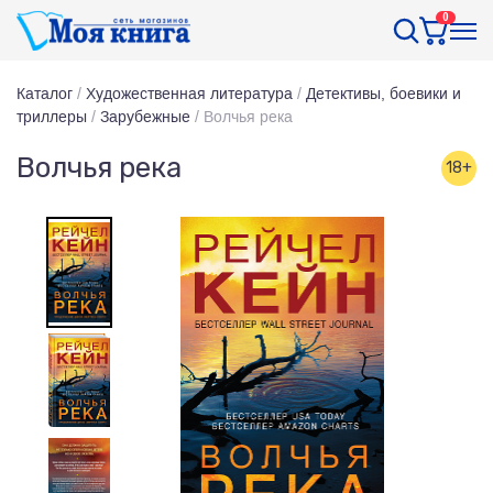
0
Каталог
/
Художественная литература
/
Детективы, боевики и
триллеры
/
Зарубежные
/
Волчья река
Волчья река
18+