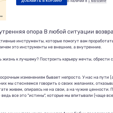
ДОБАВИТЬ В КОРЗИНУ
В наличии в
1 магазине
утренняя опора В любой ситуации возвр
ктивные инструменты, которые помогут вам проработать
ичем это инструменты не внешние, а внутренние.
ь жизнь к лучшему? Построить карьеру мечты, обрести 
осрочным изменениям бывает непросто. У нас на пути (а
их мы стесняемся говорить о своих желаниях, отказыва
ьтате живем, опираясь не на свои, а на чужие ценности.
 ведь все это "истины", которые мы впитывали (чаще вс