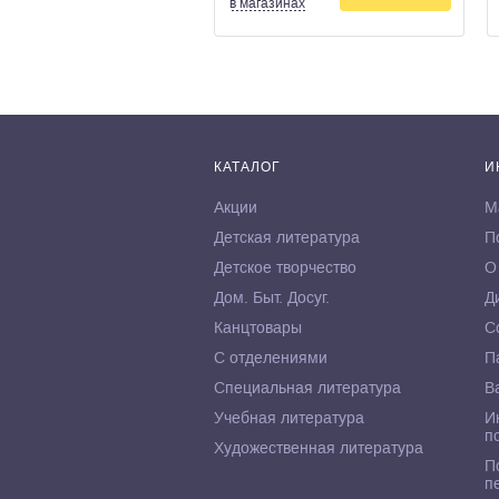
в магазинах
КАТАЛОГ
И
Акции
М
Детская литература
П
Детское творчество
О
Дом. Быт. Досуг.
Д
Канцтовары
С
С отделениями
П
Специальная литература
В
Учебная литература
И
п
Художественная литература
П
п