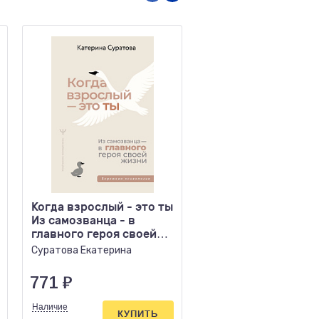
Когда взрослый - это ты
Эннеаграмма
Из самозванца - в
Руководство по
главного героя своей
внутренней
жизни
трансформации и
Суратова Екатерина
Беатрис Честнат, Уран
познанию себя
Паэс
771
₽
951
₽
Наличие
Наличие
КУПИТЬ
КУПИ