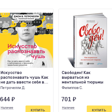
Искусство
Свободен! Как
распознавать чушь Как
вырваться из
не дать ввести себя в
ментальной тюрьмы
заблуждение и
Петрочелли Д.
Филиппов С.
принимать п
644
₽
701
₽
Наличие
Наличие
КУПИТЬ
КУПИТЬ