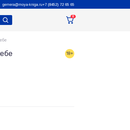
gemera@moya-kniga.ru
+7 (8452) 72 65 65
0
себе
себе
18+