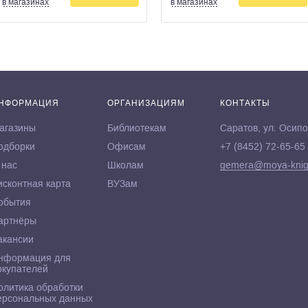
в магазинах
в магазинах
НФОРМАЦИЯ
ОРГАНИЗАЦИЯМ
КОНТАКТЫ
агазины
Библиотекам
Саратов, ул. Осипо
одборки
Офисам
+7 (8452) 72-65-65
 нас
Школам
gemera@moya-knig
исконтная карта
ВУЗам
обытия
артнёры
акансии
нформация для
окупателей
олитика обработки
ерсональных данных