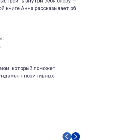
выстроить внутри себя опору —
ой книге Анна рассказывает об
ы;
;
тмом, который поможет
фундамент позитивных