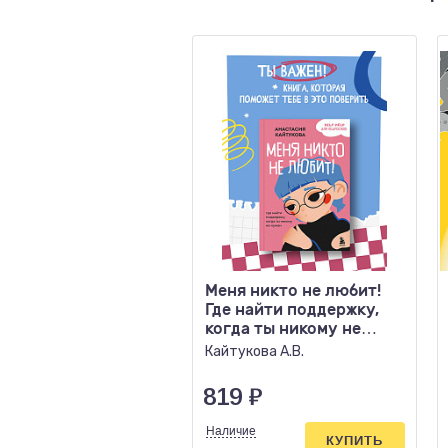
Меня никто не любит!
Где найти поддержку,
когда ты никому не
нужен
Кайтукова А.В.
819
₽
Наличие
КУПИТЬ