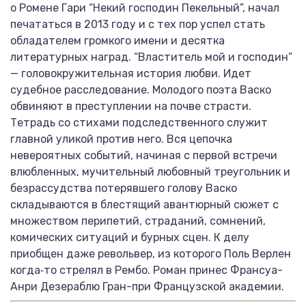
о Ромене Гари “Некий господин Пекельный”, начал
печататься в 2013 году и с тех пор успел стать
обладателем громкого имени и десятка
литературных наград. “Властитель мой и господин”
— головокружительная история любви. Идет
судебное расследование. Молодого поэта Васко
обвиняют в преступлении на почве страсти.
Тетрадь со стихами подследственного служит
главной уликой против него. Вся цепочка
невероятных событий, начиная с первой встречи
влюбленных, мучительный любовный треугольник и
безрассудства потерявшего голову Васко
складываются в блестящий авантюрный сюжет с
множеством перипетий, страданий, сомнений,
комических ситуаций и бурных сцен. К делу
приобщен даже револьвер, из которого Поль Верлен
когда‑то стрелял в Рембо. Роман принес Франсуа-
Анри Дезераблю Гран-при Французской академии.