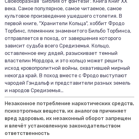
Своеобразная "Библия от фэнтези". Книга Книг ХХ
века. Самое популярное, самое читаемое, самое
культовое произведение ушедшего столетия. В
первой книге, "Хранители Кольца", хоббит Фродо
Торбинс, племянник знаменитого Бильбо Торбинса,
отправляется в поход, от завершения которого
зависит судьба всего Средиземья. Кольцо,
оставленное ему дядей, разыскивает темный
властелин Мордора, и это кольцо может решить
исход кровопролитной войны, охватившей мирный
некогда край. В поход вместе с Фродо выступают
чародей Гэндальф и представители разных земель
и народов Средиземья…
Незаконное потребление наркотических средств,
психотропных веществ, их аналогов причиняет
вред здоровью, их незаконный оборот запрещен
и влечёт установленную законодательством
ответственность