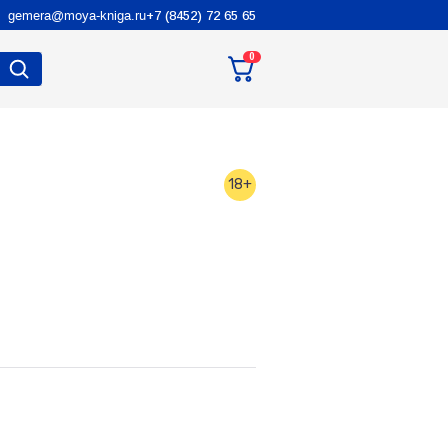
gemera@moya-kniga.ru
+7 (8452) 72 65 65
0
18+