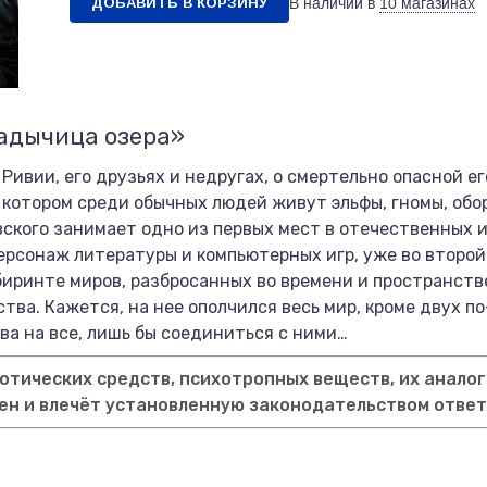
ДОБАВИТЬ В КОРЗИНУ
В наличии в
10 магазинах
адычица озера»
 Ривии, его друзьях и недругах, о смертельно опасной е
в котором среди обычных людей живут эльфы, гномы, обо
овского занимает одно из первых мест в отечественных 
персонаж литературы и компьютерных игр, уже во второй
иринте миров, разбросанных во времени и пространстве
ства. Кажется, на нее ополчился весь мир, кроме двух 
ова на все, лишь бы соединиться с ними…
тических средств, психотропных веществ, их аналог
ен и влечёт установленную законодательством отве