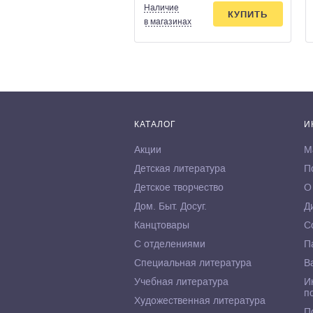
Наличие
КУПИТЬ
в магазинах
КАТАЛОГ
И
Акции
М
Детская литература
П
Детское творчество
О
Дом. Быт. Досуг.
Д
Канцтовары
С
С отделениями
П
Специальная литература
В
Учебная литература
И
п
Художественная литература
П