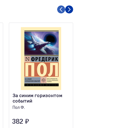
За синим горизонтом
Торжество тьмы
событий
Страшные истории
Пол Ф.
Лавкрафт Г.Ф., Майринк 
Бирс А. и др.
382
₽
346
₽