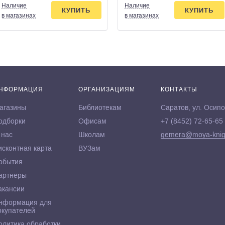
Наличие
Наличие
КУПИТЬ
КУПИТЬ
в магазинах
в магазинах
НФОРМАЦИЯ
ОРГАНИЗАЦИЯМ
КОНТАКТЫ
агазины
Библиотекам
Саратов, ул. Осипо
одборки
Офисам
+7 (8452) 72-65-65
 нас
Школам
gemera@moya-knig
исконтная карта
ВУЗам
обытия
артнёры
акансии
нформация для
окупателей
олитика обработки