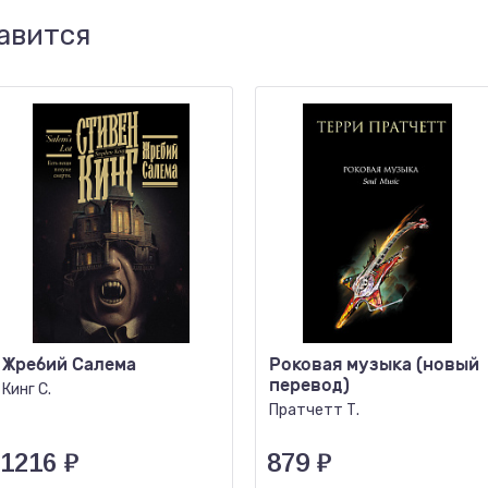
авится
Жребий Салема
Роковая музыка (новый
перевод)
Кинг С.
Пратчетт Т.
1216
₽
879
₽