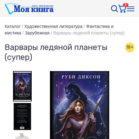
0
Каталог
/
Художественная литература
/
Фантастика и
мистика
/
Зарубежная
/
Варвары ледяной планеты (супер)
Варвары ледяной планеты
18+
(супер)