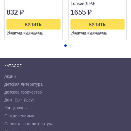
(иллюстрир.изд.)
Толкин Д.Р.Р
832
₽
1655
₽
КУПИТЬ
КУПИТЬ
Наличие
в магазинах
Наличие
в магазинах
КАТАЛОГ
Акции
Детская литература
Детское творчество
Дом. Быт. Досуг.
Канцтовары
С отделениями
Специальная литература