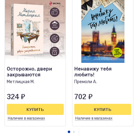
Осторожно, двери
Ненавижу тебя
закрываются
любить!
Метлицкая М.
Премоли А.
324
₽
702
₽
КУПИТЬ
КУПИТЬ
Наличие
в магазинах
Наличие
в магазинах