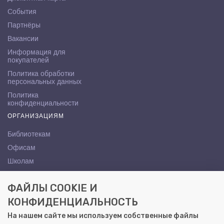
События
Партнёры
Вакансии
Информация для
покупателей
Политика обработки
персональных данных
Политика
конфиденциальности
ОРГАНИЗАЦИЯМ
Библиотекам
Офисам
Школам
ВУЗам
ФАЙЛЫ COOKIE И
КОНТАКТЫ
КОНФИДЕНЦИАЛЬНОСТЬ
Саратов, ул. Осипова, 10А
На нашем сайте мы используем собственные файлы
+7 (8452) 72-65-65